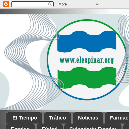
El Tiempo
Tráfico
Noticias
Farmac
Empleo
Fútbol
Calendario Escolar