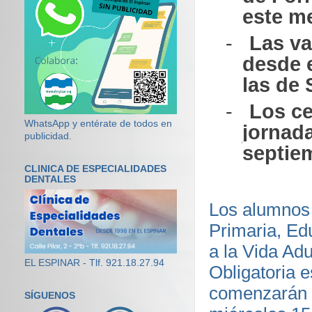
este m
-
Las v
desde e
las de 
-
Los ce
WhatsApp y entérate de todos en
jornad
publicidad.
septiem
CLINICA DE ESPECIALIDADES
DENTALES
Los alumnos 
Primaria, Ed
a la Vida Ad
EL ESPINAR - Tlf. 921.18.27.94
Obligatoria 
comenzarán s
SÍGUENOS