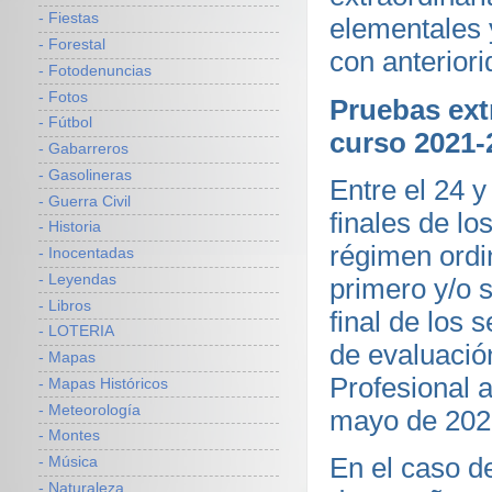
- Fiestas
elementales 
- Forestal
con anterior
- Fotodenuncias
- Fotos
Pruebas ext
- Fútbol
curso 2021-
- Gabarreros
- Gasolineras
Entre el 24 y
- Guerra Civil
finales de l
- Historia
régimen ordi
- Inocentadas
- Leyendas
primero y/o 
- Libros
final de los 
- LOTERIA
de evaluació
- Mapas
Profesional a
- Mapas Históricos
- Meteorología
mayo de 202
- Montes
En el caso d
- Música
- Naturaleza