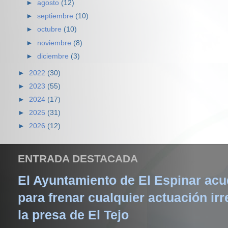
►
agosto
(12)
►
septiembre
(10)
►
octubre
(10)
►
noviembre
(8)
►
diciembre
(3)
►
2022
(30)
►
2023
(55)
►
2024
(17)
►
2025
(31)
►
2026
(12)
ENTRADA DESTACADA
El Ayuntamiento de El Espinar acud
para frenar cualquier actuación irr
la presa de El Tejo