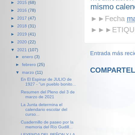
►
2015
(68)
mismo calend
►
2016
(78)
►►Fecha
ma
►
2017
(47)
►
2018
(31)
►►►ETIQU
►
2019
(41)
►
2020
(22)
▼
2021
(107)
Entrada más reci
►
enero
(3)
►
febrero
(25)
COMPARTEL
▼
marzo
(11)
En El Espinar de JULIO de
1927 - "un pueblo bonito...
Resumen del Pleno del 3 de
marzo de 2021
La Junta determina el
calendario escolar del
curso...
Cuadernillo de paseo por la
memoria del Río Gudill...
LEYENDA DEL PEÑON Y LA