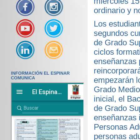
miércoles 15
ordinario y n
Los estudiant
segundos cur
de Grado Supe
ciclos forma
enseñanzas p
reincorporará
INFORMACIÓN EL ESPINAR
empezarán lo
COMUNICA
Grado Medio 
inicial, el B
de Grado Sup
enseñanzas i
Personas Adu
personas adu