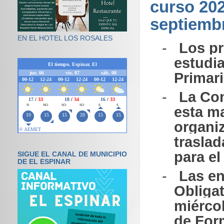
curso 202
septiemb
EN EL HOTEL LOS ROSALES
-
Los pr
estudia
Primar
-
La Con
esta m
organiz
traslad
para e
SIGUE EL CANAL DE MUNICIPIO
DE EL ESPINAR
-
Las e
Obligat
miérco
de Form