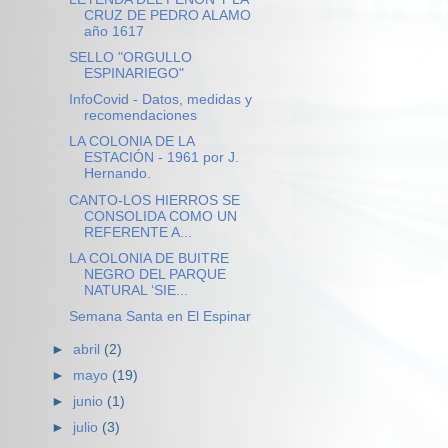
CRUZ DE PEDRO ALAMO
año 1617
SELLO "ORGULLO
ESPINARIEGO"
InfoCovid - Datos, medidas y
recomendaciones
LA COLONIA DE LA
ESTACIÓN - 1961 por J.
Hernando.
CANTO-LOS HIERROS SE
CONSOLIDA COMO UN
REFERENTE A...
LA COLONIA DE BUITRE
NEGRO DEL PARQUE
NATURAL ‘SIE...
Semana Santa en El Espinar
►
abril
(2)
►
mayo
(19)
►
junio
(1)
►
julio
(3)