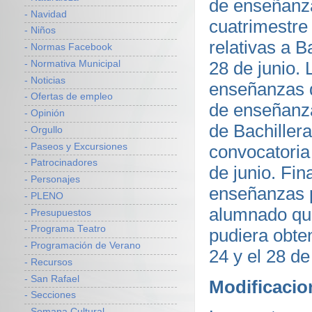
de enseñanza
- Navidad
cuatrimestre 
- Niños
relativas a B
- Normas Facebook
28 de junio. 
- Normativa Municipal
- Noticias
enseñanzas d
- Ofertas de empleo
de enseñanza
- Opinión
de Bachillera
- Orgullo
- Paseos y Excursiones
convocatoria 
- Patrocinadores
de junio. Fin
- Personajes
enseñanzas p
- PLENO
alumnado que
- Presupuestos
- Programa Teatro
pudiera obten
- Programación de Verano
24 y el 28 de
- Recursos
- San Rafael
Modificacio
- Secciones
- Semana Cultural