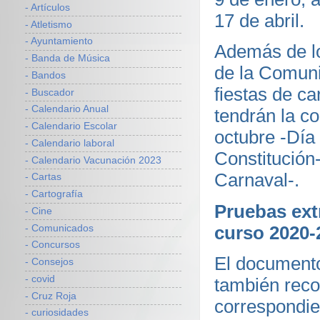
- Artículos
17 de abril.
- Atletismo
- Ayuntamiento
Además de los
- Banda de Música
de la Comuni
- Bandos
fiestas de c
- Buscador
- Calendario Anual
tendrán la co
- Calendario Escolar
octubre -Día
- Calendario laboral
Constitución-
- Calendario Vacunación 2023
Carnaval-.
- Cartas
- Cartografía
Pruebas ext
- Cine
curso 2020-
- Comunicados
- Concursos
El documento
- Consejos
- covid
también reco
- Cruz Roja
correspondie
- curiosidades