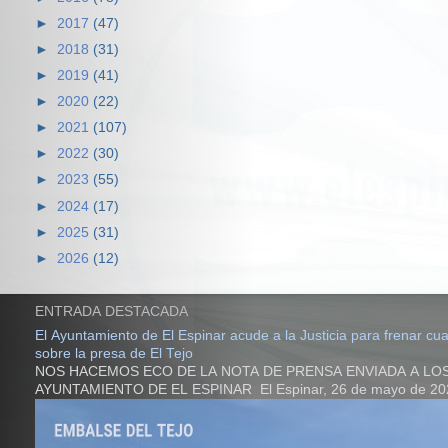
►
2017
(47)
►
2018
(31)
►
2019
(41)
►
2020
(22)
►
2021
(107)
►
2022
(30)
►
2023
(55)
►
2024
(17)
►
2025
(31)
►
2026
(12)
ENTRADA DESTACADA
El Ayuntamiento de El Espinar acude a la Justicia para frenar cual
sobre la presa de El Tejo
NOS HACEMOS ECO DE LA NOTA DE PRENSA ENVIADA A LO
AYUNTAMIENTO DE EL ESPINAR El Espinar, 26 de mayo de 2026