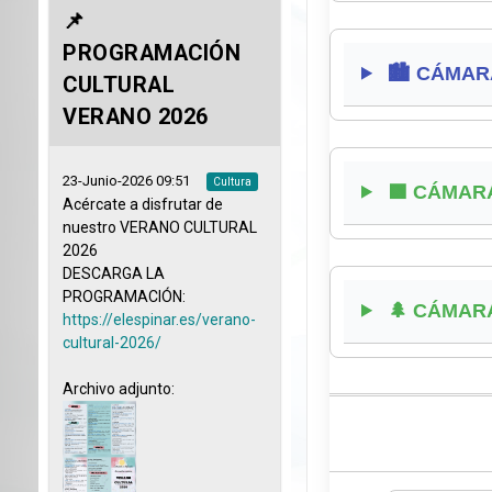
🏙️ CÁMARAS
🟩 CÁMARAS 
🌲 CÁMARAS 