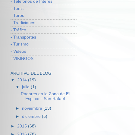
- Teléfonos de Interés
- Tenis
- Toros
- Tradiciones
- Tráfico
- Transportes
- Turismo
- Videos
- VIKINGOS
ARCHIVO DEL BLOG
▼
2014
(19)
▼
julio
(1)
Radares en la Zona de El
Espinar - San Rafael
►
noviembre
(13)
►
diciembre
(5)
►
2015
(68)
►
2016
(78)