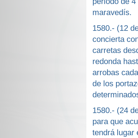
periodo de 4
maravedís.
1580.- (12 d
concierta co
carretas desd
redonda hast
arrobas cada
de los porta
determinado
1580.- (24 d
para que acu
tendrá lugar 