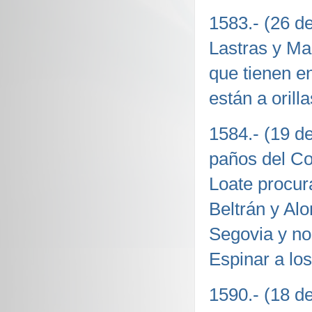
1583.- (26 d
Lastras y Ma
que tienen en
están a orill
1584.- (19 d
paños del Co
Loate procur
Beltrán y Alo
Segovia y no 
Espinar a lo
1590.- (18 d