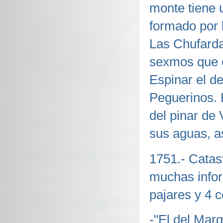
monte tiene 
formado por 
Las Chufarda
sexmos que e
Espinar el d
Peguerinos. E
del pinar de 
sus aguas, a
1751.- Catas
muchas infor
pajares y 4 c
-"El del Marq