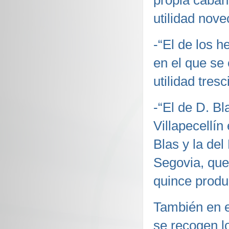
propia cabañ
utilidad nove
-“El de los h
en el que se
utilidad tres
-“El de D. Bl
Villapecellín
Blas y la del
Segovia, que
quince produ
También en e
se recogen l