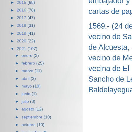
embajador y 
►
2015
(68)
cartas de pa
►
2016
(78)
►
2017
(47)
1569.- (24 d
►
2018
(31)
►
2019
(41)
vecino de Sa
►
2020
(22)
de Alcuesta,
▼
2021
(107)
►
enero
(3)
vecino de Me
►
febrero
(25)
vecina de El
►
marzo
(11)
Sancho de Le
►
abril
(2)
►
mayo
(19)
Baldelayegu
►
junio
(1)
►
julio
(3)
►
agosto
(12)
►
septiembre
(10)
►
octubre
(10)