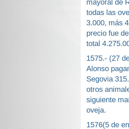
mayoral de R
todas las ov
3.000, más 4
precio fue d
total 4.275.
1575.- (27 d
Alonso pagan
Segovia 315.
otros animale
siguiente ma
oveja.
1576(5 de en