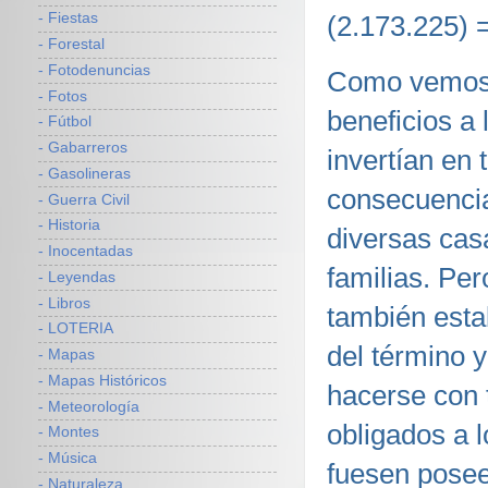
- Fiestas
(2.173.225) 
- Forestal
- Fotodenuncias
Como vemos 
- Fotos
beneficios a 
- Fútbol
- Gabarreros
invertían en
- Gasolineras
consecuencia
- Guerra Civil
- Historia
diversas cas
- Inocentadas
familias. Pe
- Leyendas
- Libros
también esta
- LOTERIA
del término 
- Mapas
- Mapas Históricos
hacerse con 
- Meteorología
obligados a 
- Montes
- Música
fuesen posee
- Naturaleza