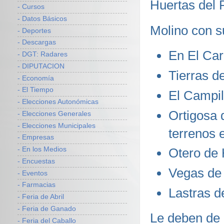
Huertas del 
- Cursos
- Datos Básicos
Molino con su
- Deportes
- Descargas
En El Car
- DGT: Radares
- DIPUTACION
Tierras d
- Economía
- El Tiempo
El Campil
- Elecciones Autonómicas
Ortigosa 
- Elecciones Generales
- Elecciones Municipales
terrenos 
- Empresas
- En los Medios
Otero de 
- Encuestas
Vegas de 
- Eventos
- Farmacias
Lastras d
- Feria de Abril
- Feria de Ganado
Le deben de 
- Feria del Caballo