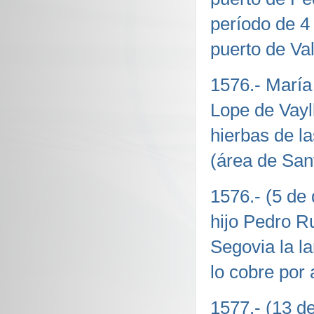
período de 4
puerto de Val
1576.- María
Lope de Vayl
hierbas de l
(área de San
1576.- (5 de
hijo Pedro R
Segovia la l
lo cobre por
1577.- (13 de