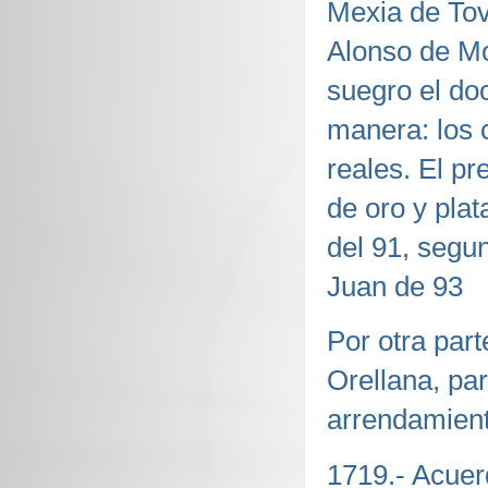
Mexia de Tov
Alonso de Mo
suegro el do
manera: los c
reales. El p
de oro y plat
del 91, segu
Juan de 93
Por otra par
Orellana, par
arrendamiento
1719.- Acuer