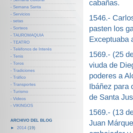
cabañas.
- Semana Santa
- Servicios
1546.- Carlo
- setas
pasten los g
- Sorteos
- TAUROMAQUIA
Exceptuaba a
- TEATRO
- Teléfonos de Interés
1569.- (25 d
- Tenis
viuda de Die
- Toros
- Tradiciones
poderes a A
- Tráfico
Ibáñez para 
- Transportes
- Turismo
de Santa Just
- Videos
- VIKINGOS
1569.- (13 d
ARCHIVO DEL BLOG
Juan Márquez
►
2014
(19)