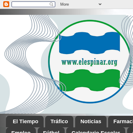
El Tiempo
Tráfico
Noticias
Farmac
Empleo
Fútbol
Calendario Escolar