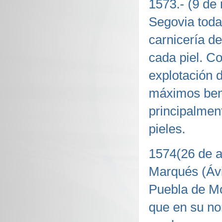
1573.- (9 de
Segovia toda
carnicería d
cada piel. C
explotación 
máximos bene
principalmen
pieles.
1574(26 de a
Marqués (Ávi
Puebla de Mo
que en su no