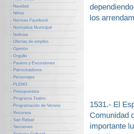
dependiendo 
- Navidad
- Niños
los arrendam
- Normas Facebook
- Normativa Municipal
- Noticias
- Ofertas de empleo
- Opinión
- Orgullo
- Paseos y Excursiones
- Patrocinadores
- Personajes
- PLENO
- Presupuestos
- Programa Teatro
1531.- El Es
- Programación de Verano
- Recursos
Comunidad d
- San Rafael
importante l
- Secciones
- Semana Cultural