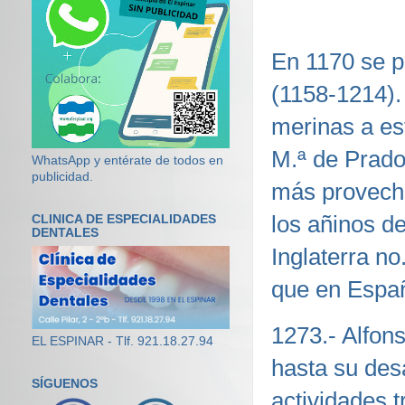
En 1170 se p
(1158-1214). 
merinas a es
M.ª de Prado
WhatsApp y entérate de todos en
publicidad.
más provecho
los añinos d
CLINICA DE ESPECIALIDADES
DENTALES
Inglaterra n
que en Españ
1273.- Alfon
EL ESPINAR - Tlf. 921.18.27.94
hasta su desa
SÍGUENOS
actividades 