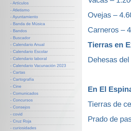
Vacas – 1.20
- Artículos
- Atletismo
Ovejas – 4.
- Ayuntamiento
- Banda de Música
Carneros – 4
- Bandos
- Buscador
Tierras en 
- Calendario Anual
- Calendario Escolar
Dehesas del 
- Calendario laboral
- Calendario Vacunación 2023
- Cartas
- Cartografía
- Cine
En El Espin
- Comunicados
- Concursos
Tierras de c
- Consejos
- covid
Prado de pas
- Cruz Roja
- curiosidades