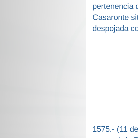
pertenencia 
Casaronte si
despojada co
1575.- (11 d