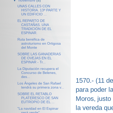
▼
noviembre
(8)
UNAS CALLES CON
HISTORIA. 13ª PARTE Y
UN EDIFICIO ...
EL REPARTO DE
CASTAÑAS. UNA
TRADICIÓN DE EL
ESPINAR.
Ruta benéfica de
astroturismo en Ortigosa
del Monte
SOBRE LAS GANADERIAS
DE OVEJAS EN EL
ESPINAR - Tr...
La Diputación recupera el
Concurso de Belenes,
des...
1570.- (11 d
Los Ángeles de San Rafael
tendrá su primera zona v...
para poder la
SOBRE EL RETABLO
Moros, justo
PLATERESCO DE SAN
EUTROPIO DE EL ...
la vereda que
"La navidad en El Espinar
será verde"