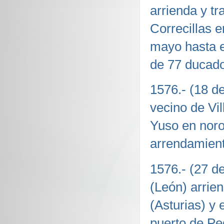
arrienda y t
Correcillas 
mayo hasta e
de 77 ducado
1576.- (18 d
vecino de Vi
Yuso en noro
arrendamient
1576.- (27 de
(León) arrie
(Asturias) y 
puerto de Ped