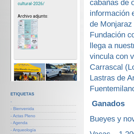
cabañas de o
información 
de Monjaraz 
Fundación co
llega a nues
vincula con v
Carrascal (L
Lastras de Ar
Fuentemilano
ETIQUETAS
Ganados
-
- Bienvenida
- Actas Pleno
Bueyes y no
- Agenda
- Arqueología