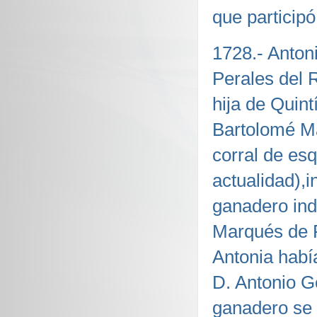
que participó
1728.- Anton
Perales del 
hija de Quint
Bartolomé Má
corral de es
actualidad),i
ganadero indu
Marqués de P
Antonia habí
D. Antonio G
ganadero se r