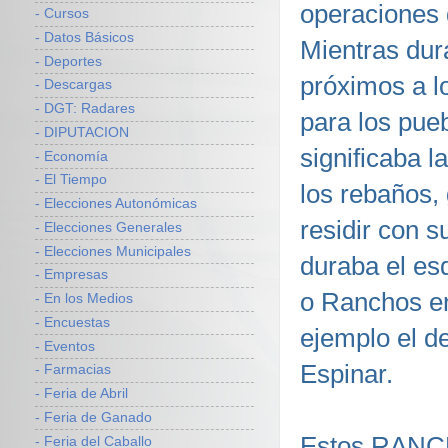
operaciones 
- Cursos
- Datos Básicos
Mientras dur
- Deportes
próximos a 
- Descargas
- DGT: Radares
para los pue
- DIPUTACION
significaba 
- Economía
- El Tiempo
los rebaños,
- Elecciones Autonómicas
residir con s
- Elecciones Generales
- Elecciones Municipales
duraba el es
- Empresas
o Ranchos en
- En los Medios
- Encuestas
ejemplo el
- Eventos
Espinar.
- Farmacias
- Feria de Abril
- Feria de Ganado
Estos RANCH
- Feria del Caballo