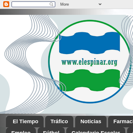
El Tiempo
Tráfico
Noticias
Farmac
Empleo
Fútbol
Calendario Escolar