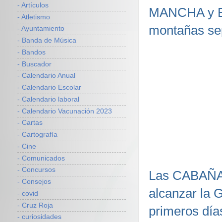
- Artículos
MANCHA y E
- Atletismo
montañas sep
- Ayuntamiento
- Banda de Música
- Bandos
- Buscador
- Calendario Anual
- Calendario Escolar
- Calendario laboral
- Calendario Vacunación 2023
- Cartas
- Cartografía
- Cine
- Comunicados
- Concursos
Las CABAÑAS
- Consejos
alcanzar la
- covid
- Cruz Roja
primeros día
- curiosidades