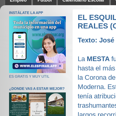
INSTÁLATE LA APP
EL ESQUI
REALES (
Texto: Jos
La
MESTA
f
hasta el más
la Corona de
ES GRATIS Y MUY UTIL
Moderna. Est
¿DONDE VAS A ESTAR MEJOR?
tenía atribu
trashumantes
largos recor