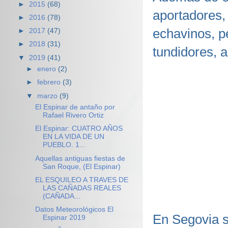
►
2015
(68)
aportadores,
►
2016
(78)
echavinos, p
►
2017
(47)
►
2018
(31)
tundidores, 
▼
2019
(41)
►
enero
(2)
►
febrero
(3)
▼
marzo
(9)
El Espinar de antaño por
Rafael Rivero Ortiz
El Espinar: CUATRO AÑOS
EN LA VIDA DE UN
PUEBLO. 1...
Aquellas antiguas fiestas de
San Roque, (El Espinar)
EL ESQUILEO A TRAVES DE
LAS CAÑADAS REALES
(CAÑADA...
Datos Meteorológicos El
En Segovia se
Espinar 2019