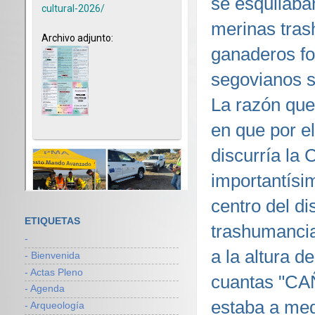
se esquilaba
merinas tras
ganaderos fo
segovianos s
La razón que
en que por el
discurría l
importantísi
centro del d
ETIQUETAS
trashumancia
-
a la altura d
- Bienvenida
- Actas Pleno
cuantas "C
- Agenda
estaba a med
- Arqueología