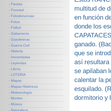
- Fiestas
multitud de 
- Forestal
en función de
- Fotodenuncias
- Fotos
donde los es
- Fútbol
CAPATACES lo
- Gabarreros
- Gasolineras
ganado. (Bac
- Guerra Civil
que se intro
- Historia
- Inocentadas
así resultara
- Leyendas
- Libros
se apilaban 
- LOTERIA
calentar la 
- Mapas
- Mapas Históricos
esquilado. (R
- Meteorología
dormitorio y 
- Montes
- Música
- Naturaleza