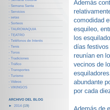
Además conta
- Semana Santa
relativament
- Servicios
- setas
comodidad el
- Sorteos
esquileo, ent
- TAUROMAQUIA
- TEATRO
los esquilad
- Teléfonos de Interés
días festivos
- Tenis
- Toros
reunían en l
- Tradiciones
vecinos de l
- Tráfico
- Transportes
esquiladores
- Turismo
abundante po
- Videos
- VIKINGOS
por cada die
ARCHIVO DEL BLOG
►
2014
(19)
Además de es