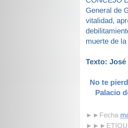
CONCEJO DE 
General de G
vitalidad, a
debilitamien
muerte de l
Texto: Jos
No te pierd
Palacio d
►►Fecha
ma
►►►ETIQU