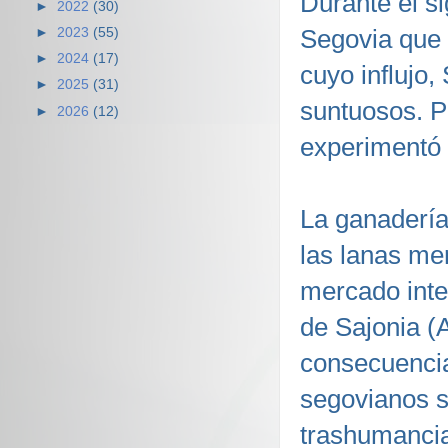
Durante el si
►
2022
(30)
Segovia que 
►
2023
(55)
►
2024
(17)
cuyo influjo,
►
2025
(31)
suntuosos. P
►
2026
(12)
experimentó 
La ganadería
las lanas me
mercado inte
de Sajonia (A
consecuenci
segovianos s
trashumancia