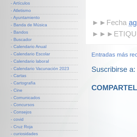
- Artículos
- Atletismo
- Ayuntamiento
►►Fecha
ag
- Banda de Música
►►►ETIQU
- Bandos
- Buscador
- Calendario Anual
Entradas más rec
- Calendario Escolar
- Calendario laboral
Suscribirse a
- Calendario Vacunación 2023
- Cartas
- Cartografía
COMPARTEL
- Cine
- Comunicados
- Concursos
- Consejos
- covid
- Cruz Roja
- curiosidades