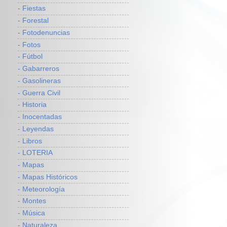
- Fiestas
- Forestal
- Fotodenuncias
- Fotos
- Fútbol
- Gabarreros
- Gasolineras
- Guerra Civil
- Historia
- Inocentadas
- Leyendas
- Libros
- LOTERIA
- Mapas
- Mapas Históricos
- Meteorología
- Montes
- Música
- Naturaleza