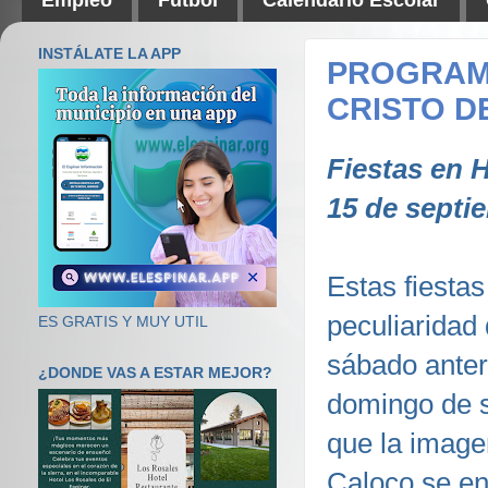
INSTÁLATE LA APP
PROGRAMA
CRISTO D
Fiestas en H
15 de septi
Estas fiestas
peculiaridad
ES GRATIS Y MUY UTIL
sábado anter
¿DONDE VAS A ESTAR MEJOR?
domingo de 
que la imagen
Caloco se en