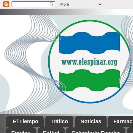
El Tiempo
Tráfico
Noticias
Farmac
Empleo
Fútbol
Calendario Escolar