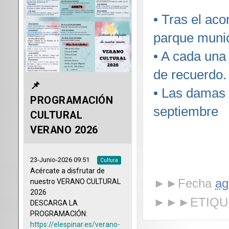
•
Tras el aco
parque munic
•
A cada una 
de recuerdo.
•
Las damas d
septiembre
►►Fecha
ag
►►►ETIQU