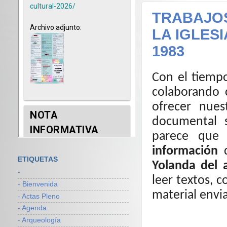
TRABAJOS
LA IGLES
1983
Con el tiemp
colaborando c
ofrecer nues
documental 
parece que
información
d
ETIQUETAS
Yolanda del 
-
leer textos, 
- Bienvenida
material envi
- Actas Pleno
- Agenda
- Arqueología