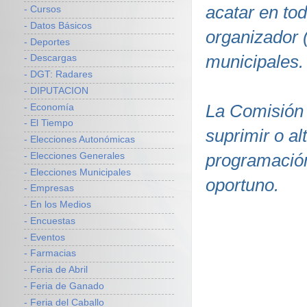
acatar en tod
- Cursos
- Datos Básicos
organizador 
- Deportes
municipales.
- Descargas
- DGT: Radares
- DIPUTACION
La Comisión 
- Economía
- El Tiempo
suprimir o a
- Elecciones Autonómicas
programación
- Elecciones Generales
- Elecciones Municipales
oportuno.
- Empresas
- En los Medios
- Encuestas
- Eventos
- Farmacias
- Feria de Abril
- Feria de Ganado
- Feria del Caballo