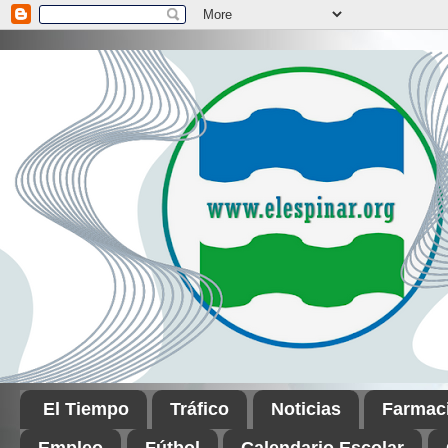
El Tiempo
Tráfico
Noticias
Farmac
Empleo
Fútbol
Calendario Escolar