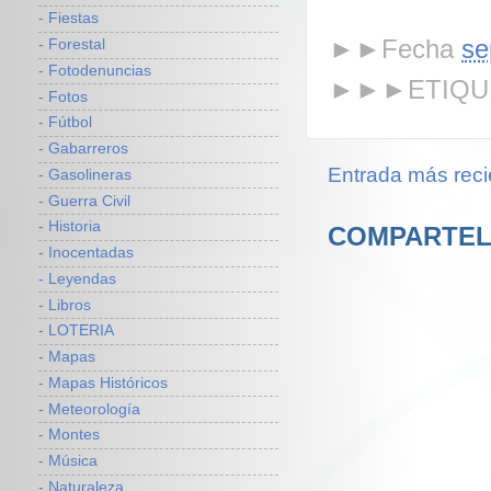
- Fiestas
►►Fecha
se
- Forestal
- Fotodenuncias
►►►ETIQU
- Fotos
- Fútbol
- Gabarreros
Entrada más reci
- Gasolineras
- Guerra Civil
- Historia
COMPARTEL
- Inocentadas
- Leyendas
- Libros
- LOTERIA
- Mapas
- Mapas Históricos
- Meteorología
- Montes
- Música
- Naturaleza