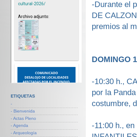
-Durante el
DE CALZONCI
premios al má
DOMINGO 1
-10:30 h.,
por la Panda 
ETIQUETAS
costumbre, d
-
- Bienvenida
- Actas Pleno
-11:00 h., 
- Agenda
- Arqueología
INFANTILES,