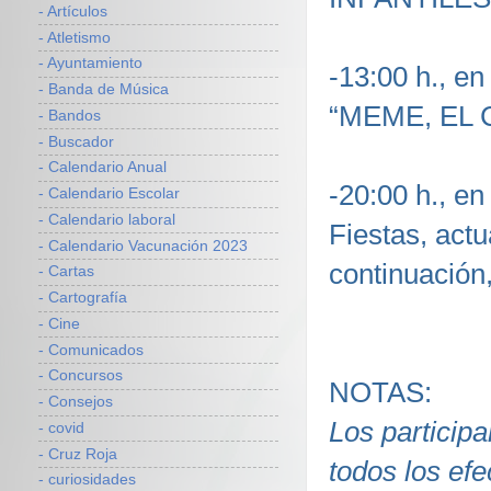
- Artículos
- Atletismo
- Ayuntamiento
-13:00 h., en
- Banda de Música
“MEME, EL
- Bandos
- Buscador
- Calendario Anual
-20:00 h., en
- Calendario Escolar
- Calendario laboral
Fiestas, ac
- Calendario Vacunación 2023
continuación,
- Cartas
- Cartografía
- Cine
- Comunicados
- Concursos
NOTAS:
- Consejos
Los particip
- covid
- Cruz Roja
todos los efe
- curiosidades