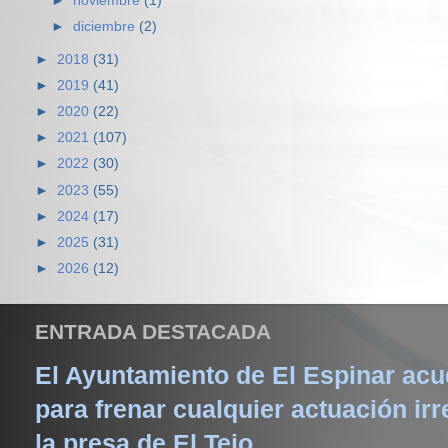
►
noviembre
(1)
►
diciembre
(2)
►
2018
(31)
►
2019
(41)
►
2020
(22)
►
2021
(107)
►
2022
(30)
►
2023
(55)
►
2024
(17)
►
2025
(31)
►
2026
(12)
ENTRADA DESTACADA
El Ayuntamiento de El Espinar acud
para frenar cualquier actuación irr
la presa de El Tejo