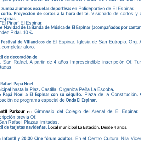
en Polideportivo de El Espinar.
e zumba alumnos escuelas deportivas
Visionado de cortos y d
 corto. Proyección de cortos a la hora del té.
 Espinar.
l Pinar" El Espinar.
de Navidad de la Banda de Música de El Espinar (acompañados por cantan
dez Pidal. 10 €.
El Espinar. Iglesia de San Eutropio. Org.
 Festival de Villancicos de
a completar aforo.
til de decoración de
. San Rafael. A partir de 4 años Imprescindible inscripción Of. T
itadas.
 Rafael Papá Noel.
icipal hasta la Plaz. Castilla. Organiza Peña La Escoba.
. Plaza de la Constitución.
e Papá Noel a El Espinar con su séquito
bación de programa especial de
.
Onda El Espinar
en
Gimnasio del Colegio del Arenal de El Espinar. 
antil Parkour
cripción previa Of.
San Rafael. Plazas limitadas.
L
til de tarjetas navideñas.
ocal municipal La Estación. Desde 4 años.
En el Centro Cultural Nila Vice
 infantil y 20:00 Cine fórum adultos.