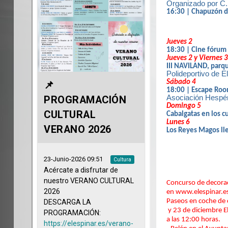
Organizado por C.
16:30 | Chapuzón d
Jueves 2
18:30 | Cine fórum 
Jueves 2 y Viernes 3
III NAVILAND, parqu
Polideportivo de El
Sábado 4
18:00 | Escape Ro
Asociación Hespér
Domingo 5
Cabalgatas en los c
Lunes 6
Los Reyes Magos ll
Concurso de decorac
en www.elespinar.e
Paseos en coche de c
y 23 de diciembre E
a las 12:00 horas.