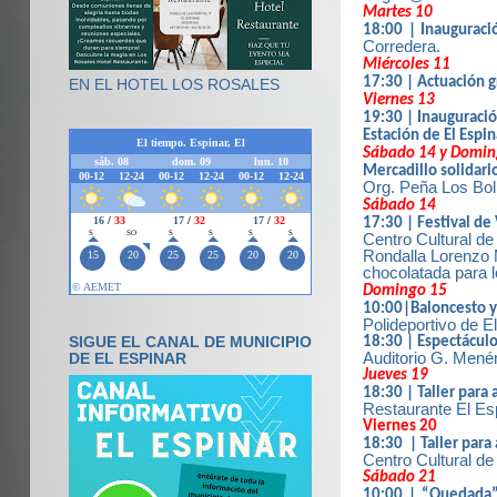
Martes 10
18:00 | Inauguraci
Corredera.
Miércoles 11
17:30 | Actuación g
EN EL HOTEL LOS ROSALES
Viernes 13
19:30 | Inauguració
Estación de El Espin
Sábado 14 y Domin
Mercadillo solidario
Org. Peña Los Bol
Sábado 14
17:30 | Festival de 
Centro Cultural de
Rondalla Lorenzo 
chocolatada para l
Domingo 15
10:00|Baloncesto y 
Polideportivo de E
SIGUE EL CANAL DE MUNICIPIO
18:30 | Espectáculo
Auditorio G. Menén
DE EL ESPINAR
Jueves 19
18:30 | Taller para
Restaurante El Esp
Viernes 20
18:30
| Taller para
Centro Cultural de
Sábado 21
10:00 | “Quedada”