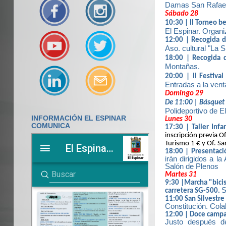
Damas San Rafael 
Sábado 28
10:30 | II Torneo b
El Espinar. Organ
12:00 | Recogida d
Aso. cultural "La S
18:00 | Recogida 
Montañas.
20:00 | II Festiva
Entradas a la vent
Domingo 29
De 11:00 | Básquet
Polideportivo de E
INFORMACIÓN EL ESPINAR
Lunes 30
COMUNICA
17:30 | Taller Inf
inscripción previa Of
Turismo 1 € y Of. Sa
18:00 | Presentaci
irán dirigidos a l
Salón de Plenos
Martes 31
9:30 |Marcha "bicis
S
carretera SG-500.
11:00 San Silvestre 
Constitución. Cola
12:00 | Doce campan
Justo después de