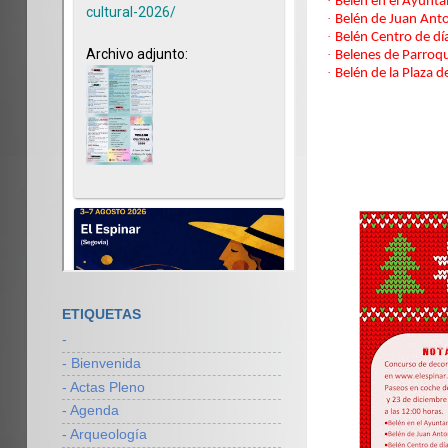
·
Belén en el Ayuntam
·
Belén de Juan Ant
·
Belén Centro de dí
·
Belenes de Parroqui
·
Belén de la Plaza d
ETIQUETAS
-
- Bienvenida
- Actas Pleno
- Agenda
- Arqueología