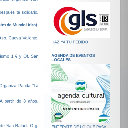
espués té solidario.
tes de Mundo Lírico).
 Aso. Cueva Valiente.
HAZ YA TU PEDIDO
AGENDA DE EVENTOS
urismo 1 € y Of. San
LOCALES
 Organiza Panda "La
A partir de 8 años.
nte San Rafael. Org.
ENTÉRATE DE LO QUE PASA