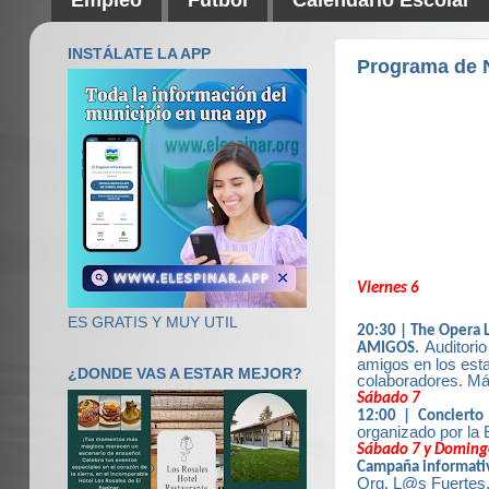
INSTÁLATE LA APP
Programa de N
Viernes 6
ES GRATIS Y MUY UTIL
20:30 | The Opera L
Auditori
AMIGOS.
amigos en los est
¿DONDE VAS A ESTAR MEJOR?
colaboradores. Má
Sábado 7
12:00 | Concierto
organizado por la 
Sábado 7 y Doming
Campaña informati
Org. L@s Fuertes.