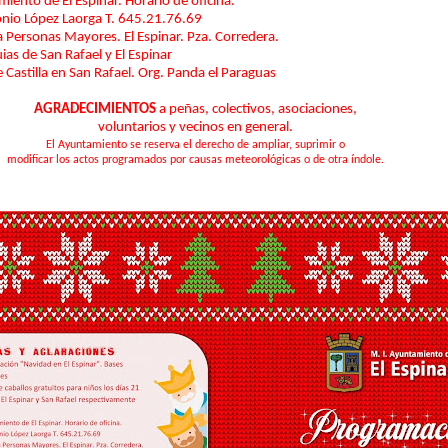
iento de El Espinar. Horario de oficina.
onio López Laorga T. 645.21.76.69
a Personas Mayores. El Espinar. Pza. Corredera.
as de San Rafael y El Espinar
e Castilla en San Rafael. Org. Panda el Paraguas
AGRADECIMIENTOS
a peñas, colectivos, asociaciones,
voluntarios y vecinos en general.
El Ayuntamiento se reserva el derecho de ampliar, suprimir o
modificar los actos programados por causas meteorológicas o de otra índole.