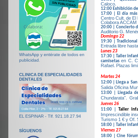
Caloco.
12:00 Exhibición d
17:00 | El día más
Centro Cult. de El
Colabora ACCAM "E
20:00 | Concierto 
Auditorio G. Menén
Domingo 22
19:30 | Tradicional
Entrada libre hast
Lunes 23
WhatsApp y entérate de todos en
17:30 | Taller infan
publicidad.
en C. C
camisetas
Rafael. Plazas lim
CLINICA DE ESPECIALIDADES
Martes 24
DENTALES
12:00 | Llega a
San
Salida Oficina Mun
13:00 | Llegada d
Chundarata".
Gra
Jueves 26
11:00 |
Taller inf
Imprescindible ins
EL ESPINAR - Tlf. 921.18.27.94
Turismo 1 € y Of. 
18:00 | Taller infan
Viernes 27
SÍGUENOS
18:00 | Cine fórum