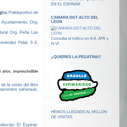
EN EL ESPINAR
Polideportivo de
gica.
CAMARA DGT ALTO DEL
LEON
 Ayuntamiento. Org.
tural Org. Peña Las
Consulta el tráfico en A-6, AP6 y
Menéndez Pidal. 5 €.
N-VI
¿QUIERES LA PEGATINA?
 años. Imprescindible
de la venta del libro
ampamentos saharauis.
HEMOS LLEGADO AL MILLON
DE VISITAS
tución El Espinar.