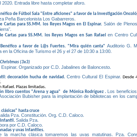
2020. Entrada libre hasta completar aforo.
enéfico de Fútbol Sala "Entre aficiones" a favor de la Investigación Oncoló
iza Peña Barcelonista Los Gabarreros.
Salón de Plenos
e Cartas para SS.MM. los Reyes Magos en El Espinar.
ierra".
en Centro Cul
de Cartas para SS.MM. los Reyes Magos en San Rafael
Auditorio G. 
l Benéfico a favor de L@s Fuertes. "Mira quién canta"
a en la Oficina de Turismo el 26 y el 27 de 10:30 a 13:00.
 Christmas (3x3)
l Espinar. Organizado por C.D. Jabalines de Baloncesto.
Centro Cultural El Espinar.
antil: decoración hucha de navidad.
Desde 4
.
n Rafael. Plazas limitadas.
Los beneficios 
ón libro cuentos "Arena y agua"
de Mónica Rodríguez .
a Asociación Bubisher para la implantación de bibliotecas en los c
 clásicas" hasta cruce
alida Pza. Constitución. Org. C.D. Caloco.
Salida Pza.
infantil.
bora por C.D. Caloco.
adas y uvas infantiles.
 la marcha clásica tomaremos las uvas matutinas. Pza. Consti