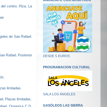
ANUNCIATE CON NOSOTROS
 del centro. Plza. La
nar
geles de San Rafael.
an Rafael. Posterior
DESDE 5 EUROS
PROGRAMACION CULTURAL
ón.
zas limitadas.
SALA LOS ÁNGELES
el. Plazas limitadas.
GASÓLEOS LAS SIERRA
fael. Organiza C.D.