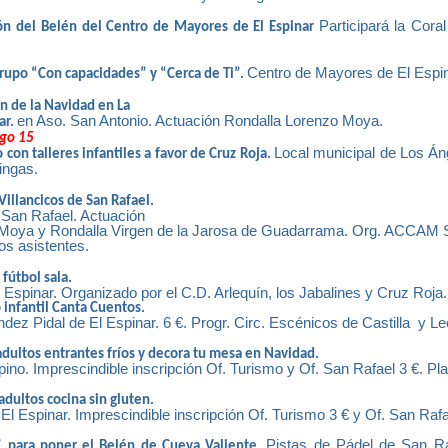
Participará la Coral
ón del Belén del Centro de Mayores de El Espinar
Centro de Mayores de El Espi
rupo “Con capacidades” y “Cerca de Ti”.
n de la Navidad en La
en Aso. San Antonio. Actuación Rondalla Lorenzo Moya.
ar.
go 15
Local municipal de Los Án
 con talleres infantiles a favor de Cruz Roja.
ingas.
Villancicos de San Rafael.
 San Rafael. Actuación
Moya y Rondalla Virgen de la Jarosa de Guadarrama. Org. ACCAM S
os asistentes.
fútbol sala.
l Espinar. Organizado por el C.D. Arlequín, los Jabalines y Cruz Roja.
 infantil Canta Cuentos.
dez Pidal de El Espinar. 6 €. Progr. Circ. Escénicos de Castilla
y Le
 adultos entrantes fríos y decora tu mesa en Navidad.
ino. Imprescindible inscripción Of. Turismo y Of. San Rafael 3 €. Pla
 adultos cocina sin gluten.
 El Espinar. Imprescindible inscripción Of. Turismo 3 € y Of. San Rafa
Pistas de Pádel de San Ra
 para poner el Belén de Cueva Valiente.