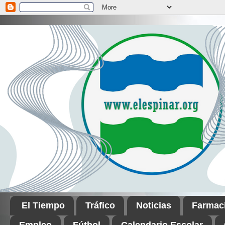
El Tiempo
Tráfico
Noticias
Farmac
Empleo
Fútbol
Calendario Escolar