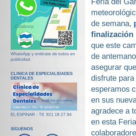
Feria del Ga
meteorológico
de semana,
finalización
que este ca
WhatsApp y entérate de todos en
de antemano
publicidad.
asegurar que 
CLINICA DE ESPECIALIDADES
disfrute par
DENTALES
esperamos co
en sus nuev
agradece a t
EL ESPINAR - Tlf. 921.18.27.94
en esta Feria
SÍGUENOS
colaboradore