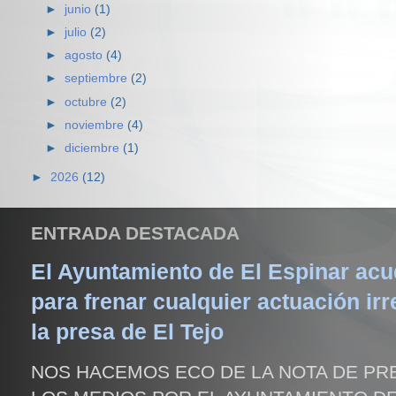
►
junio
(1)
►
julio
(2)
►
agosto
(4)
►
septiembre
(2)
►
octubre
(2)
►
noviembre
(4)
►
diciembre
(1)
►
2026
(12)
ENTRADA DESTACADA
El Ayuntamiento de El Espinar acud
para frenar cualquier actuación irr
la presa de El Tejo
NOS HACEMOS ECO DE LA NOTA DE PR