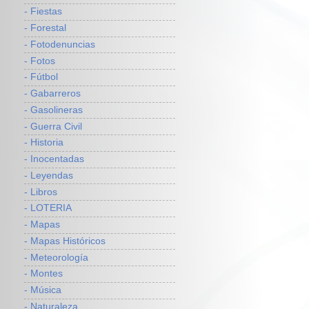
- Fiestas
- Forestal
- Fotodenuncias
- Fotos
- Fútbol
- Gabarreros
- Gasolineras
- Guerra Civil
- Historia
- Inocentadas
- Leyendas
- Libros
- LOTERIA
- Mapas
- Mapas Históricos
- Meteorología
- Montes
- Música
- Naturaleza