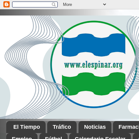
El Tiempo
Tráfico
Noticias
Farmac
Empleo
Fútbol
Calendario Escolar