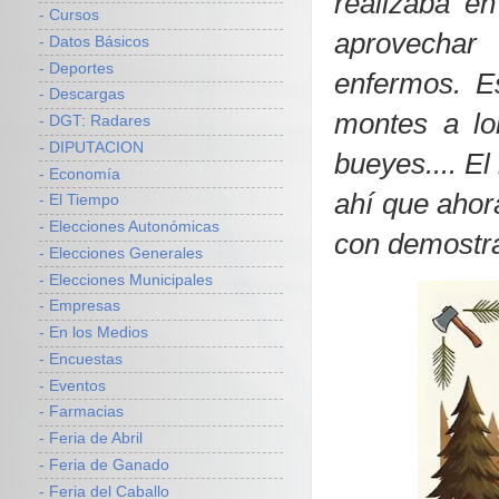
realizaba en
- Cursos
aprovechar
- Datos Básicos
- Deportes
enfermos. E
- Descargas
montes a lo
- DGT: Radares
- DIPUTACION
bueyes.... El
- Economía
ahí que ahora
- El Tiempo
- Elecciones Autonómicas
con demostr
- Elecciones Generales
- Elecciones Municipales
- Empresas
- En los Medios
- Encuestas
- Eventos
- Farmacias
- Feria de Abril
- Feria de Ganado
- Feria del Caballo