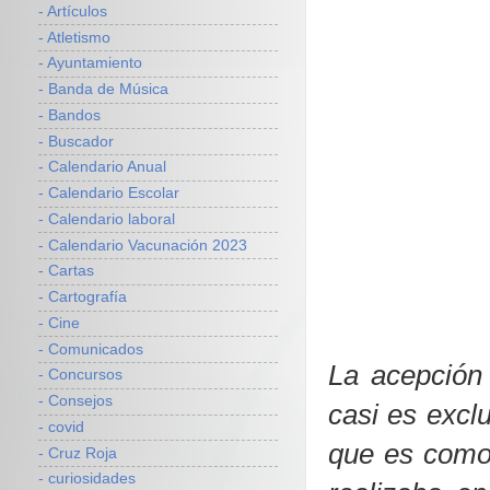
- Artículos
- Atletismo
- Ayuntamiento
- Banda de Música
- Bandos
- Buscador
- Calendario Anual
- Calendario Escolar
- Calendario laboral
- Calendario Vacunación 2023
- Cartas
- Cartografía
- Cine
- Comunicados
La acepció
- Concursos
- Consejos
casi es excl
- covid
que es como
- Cruz Roja
- curiosidades