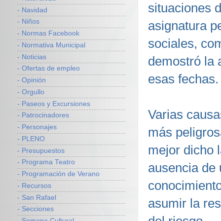
situaciones 
- Navidad
- Niños
asignatura p
- Normas Facebook
sociales, co
- Normativa Municipal
- Noticias
demostró la 
- Ofertas de empleo
esas fechas.
- Opinión
- Orgullo
- Paseos y Excursiones
Varias causa
- Patrocinadores
- Personajes
más peligros
- PLENO
mejor dicho 
- Presupuestos
- Programa Teatro
ausencia de 
- Programación de Verano
conocimiento 
- Recursos
- San Rafael
asumir la res
- Secciones
- Semana Cultural