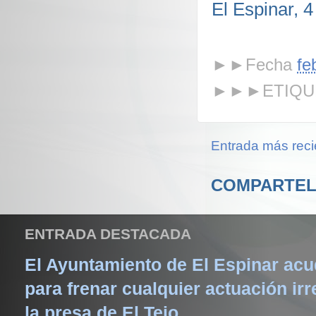
El Espinar, 
►►Fecha
fe
►►►ETIQU
Entrada más reci
COMPARTEL
ENTRADA DESTACADA
El Ayuntamiento de El Espinar acud
para frenar cualquier actuación irr
la presa de El Tejo