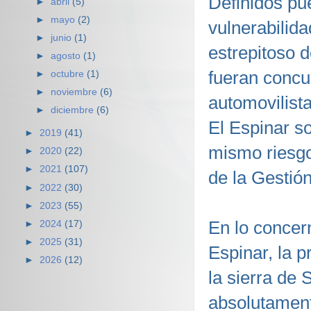
Definidos pue
►
abril
(5)
►
mayo
(2)
vulnerabilid
►
junio
(1)
estrepitoso 
►
agosto
(1)
fueran concu
►
octubre
(1)
►
noviembre
(6)
automovilist
►
diciembre
(6)
El Espinar s
►
2019
(41)
mismo riesgo
►
2020
(22)
►
2021
(107)
de la Gestión
►
2022
(30)
►
2023
(55)
En lo concer
►
2024
(17)
►
2025
(31)
Espinar, la p
►
2026
(12)
la sierra de 
absolutament