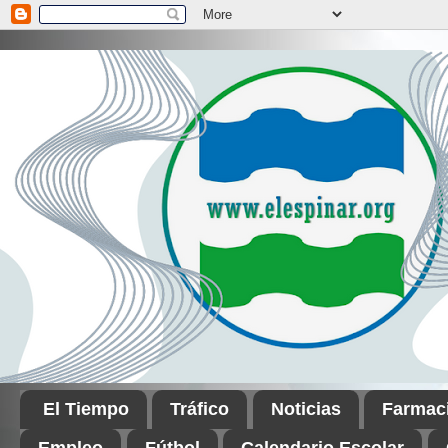
El Tiempo
Tráfico
Noticias
Farmac
Empleo
Fútbol
Calendario Escolar