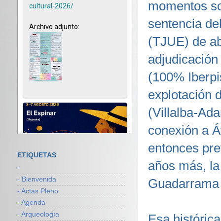
momentos sob
sentencia de
(TJUE) de abr
adjudicación
(100% Iberpi
explotación 
(Villalba-Ad
conexión a Á
entonces pre
ETIQUETAS
años más, la 
-
- Bienvenida
Guadarrama p
- Actas Pleno
- Agenda
- Arqueología
Esa histórica