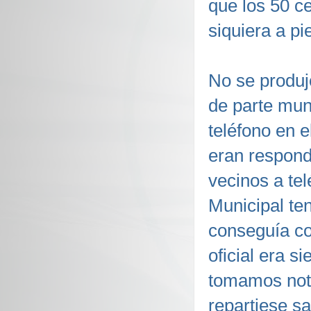
que los 50 c
siquiera a pi
No se produjo
de parte muni
teléfono en 
eran respondi
vecinos a te
Municipal te
conseguía con
oficial era 
tomamos nota
repartiese sa