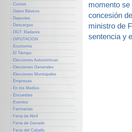
momento se v
- Cursos
- Datos Básicos
concesión de
- Deportes
ministro de 
- Descargas
- DGT: Radares
sentencia y e
- DIPUTACION
- Economía
- El Tiempo
- Elecciones Autonómicas
- Elecciones Generales
- Elecciones Municipales
- Empresas
- En los Medios
- Encuestas
- Eventos
- Farmacias
- Feria de Abril
- Feria de Ganado
- Feria del Caballo