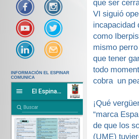
que ser cerr
VI siguió ope
incapacidad 
como Iberpist
mismo perro c
que tener gar
todo momento
INFORMACIÓN EL ESPINAR
COMUNICA
cobra un pea
¡Qué vergüe
“marca Españ
de que los s
(UME) tuvier