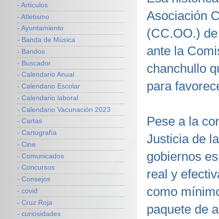
- Artículos
Asociación C
- Atletismo
- Ayuntamiento
(CC.OO.) de 
- Banda de Música
ante la Comi
- Bandos
- Buscador
chanchullo q
- Calendario Anual
para favorec
- Calendario Escolar
- Calendario laboral
- Calendario Vacunación 2023
Pese a la con
- Cartas
- Cartografía
Justicia de 
- Cine
gobiernos es
- Comunicados
- Concursos
real y efecti
- Consejos
como mínimo,
- covid
- Cruz Roja
paquete de a
- curiosidades