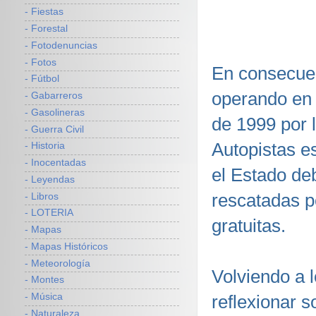
- Fiestas
- Forestal
- Fotodenuncias
- Fotos
En consecuen
- Fútbol
operando en 
- Gabarreros
- Gasolineras
de 1999 por 
- Guerra Civil
Autopistas es
- Historia
- Inocentadas
el Estado deb
- Leyendas
rescatadas p
- Libros
- LOTERIA
gratuitas.
- Mapas
- Mapas Históricos
- Meteorología
Volviendo a 
- Montes
reflexionar s
- Música
- Naturaleza