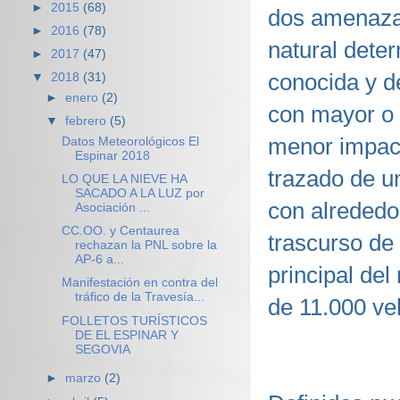
►
2015
(68)
dos amenazas
►
2016
(78)
natural deter
►
2017
(47)
conocida y d
▼
2018
(31)
►
enero
(2)
con mayor o 
▼
febrero
(5)
menor impact
Datos Meteorológicos El
Espinar 2018
trazado de un
LO QUE LA NIEVE HA
SACADO A LA LUZ por
con alrededo
Asociación ...
CC.OO. y Centaurea
trascurso de 
rechazan la PNL sobre la
AP-6 a...
principal de
Manifestación en contra del
tráfico de la Travesía...
de 11.000 veh
FOLLETOS TURÍSTICOS
DE EL ESPINAR Y
SEGOVIA
►
marzo
(2)