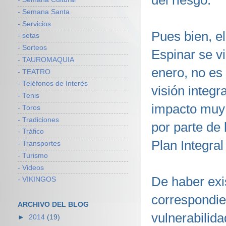
del riesgo.
- Semana Santa
- Servicios
Pues bien, e
- setas
- Sorteos
Espinar se vi
- TAUROMAQUIA
enero, no es 
- TEATRO
- Teléfonos de Interés
visión integr
- Tenis
impacto muy 
- Toros
- Tradiciones
por parte de 
- Tráfico
Plan Integral
- Transportes
- Turismo
- Videos
De haber exi
- VIKINGOS
correspondie
ARCHIVO DEL BLOG
vulnerabilida
►
2014
(19)