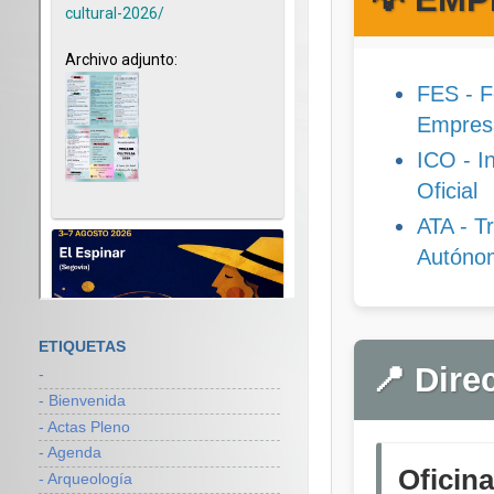
FES - F
Empresa
ICO - In
Oficial
ATA - T
Autóno
ETIQUETAS
📍 Dire
-
- Bienvenida
- Actas Pleno
- Agenda
Oficin
- Arqueología