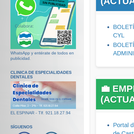
(ACTUA
BOLET
CYL
BOLET
ADMIN
WhatsApp y entérate de todos en
publicidad.
CLINICA DE ESPECIALIDADES
DENTALES
💼 EMP
(ACTUA
EL ESPINAR - Tlf. 921.18.27.94
Portal 
SÍGUENOS
de Cast