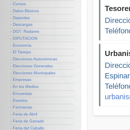
- Cursos
Tesorer
- Datos Básicos
- Deportes
Direcci
- Descargas
Teléfon
- DGT: Radares
- DIPUTACION
- Economía
Urbani
- El Tiempo
- Elecciones Autonómicas
Direcci
- Elecciones Generales
- Elecciones Municipales
Espinar
- Empresas
Teléfon
- En los Medios
- Encuestas
urbani
- Eventos
- Farmacias
- Feria de Abril
- Feria de Ganado
- Feria del Caballo