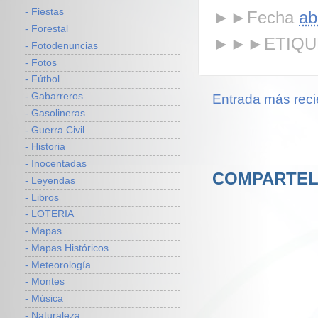
- Fiestas
►►Fecha
ab
- Forestal
►►►ETIQU
- Fotodenuncias
- Fotos
- Fútbol
- Gabarreros
Entrada más reci
- Gasolineras
- Guerra Civil
- Historia
- Inocentadas
COMPARTEL
- Leyendas
- Libros
- LOTERIA
- Mapas
- Mapas Históricos
- Meteorología
- Montes
- Música
- Naturaleza