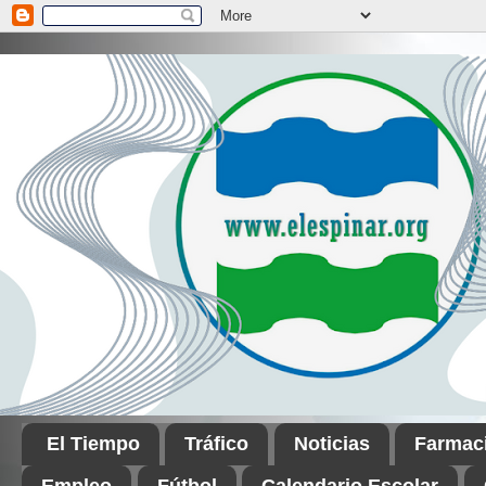
El Tiempo
Tráfico
Noticias
Farmac
Empleo
Fútbol
Calendario Escolar