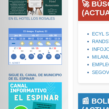
🚀 BÚ
(ACTUA
EN EL HOTEL LOS ROSALES
ECYL 
RANDS
INFOJO
MILAN
EMPLE
SEGOV
SIGUE EL CANAL DE MUNICIPIO
DE EL ESPINAR
📰 BO