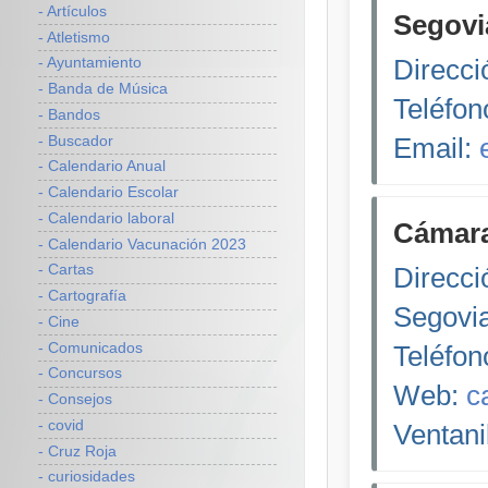
- Artículos
Segovi
- Atletismo
Direcci
- Ayuntamiento
- Banda de Música
Teléfon
- Bandos
Email:
- Buscador
- Calendario Anual
- Calendario Escolar
- Calendario laboral
Cámara
- Calendario Vacunación 2023
Direcci
- Cartas
- Cartografía
Segovi
- Cine
- Comunicados
Teléfon
- Concursos
Web:
c
- Consejos
- covid
Ventani
- Cruz Roja
- curiosidades