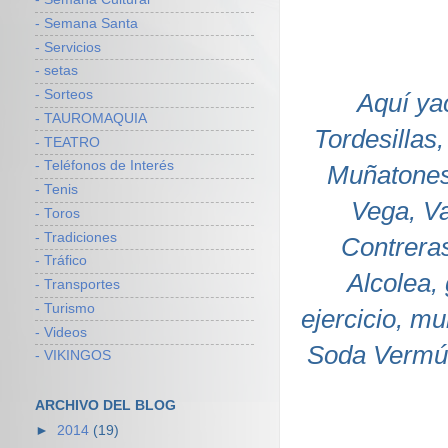
- Semana Santa
- Servicios
- setas
- Sorteos
Aquí ya
- TAUROMAQUIA
Tordesillas
- TEATRO
- Teléfonos de Interés
Muñatones,
- Tenis
Vega, Va
- Toros
- Tradiciones
Contrera
- Tráfico
Alcolea,
- Transportes
- Turismo
ejercicio, m
- Videos
Soda Vermúd
- VIKINGOS
ARCHIVO DEL BLOG
►
2014
(19)