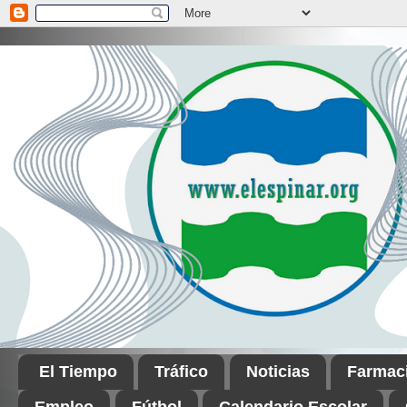
El Tiempo
Tráfico
Noticias
Farmac
Empleo
Fútbol
Calendario Escolar