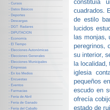
constituía
- Cursos
cuadrados. E
- Datos Básicos
- Deportes
de estilo b
- Descargas
lucidos estu
- DGT: Radares
- DIPUTACION
las monjas, 
- Economía
peregrinos, 
- El Tiempo
- Elecciones Autonómicas
su interior, 
- Elecciones Generales
- Elecciones Municipales
la localidad,
- Empresas
iglesia con
- En los Medios
- Encuestas
pequeños en 
- Eventos
escudo en su
- Farmacias
- Feria de Abril
ofrecía cobi
- Feria de Ganado
estado de ru
- Feria del Caballo