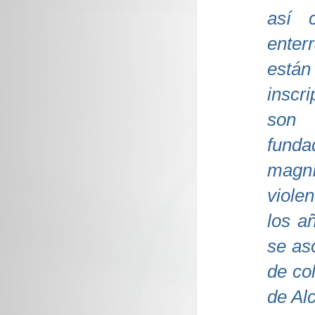
así 
enter
está
inscr
son 
funda
magní
viole
los añ
se as
de col
de Al