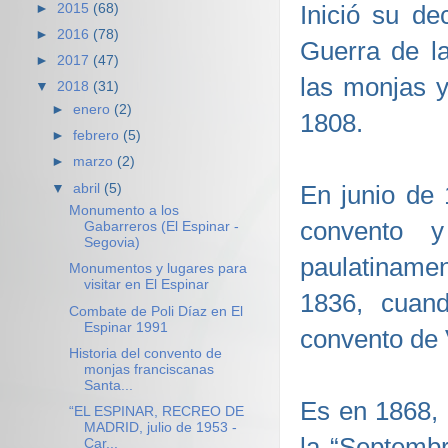
Inició su de
►
2015
(68)
►
2016
(78)
Guerra de la
►
2017
(47)
las monjas y 
▼
2018
(31)
►
enero
(2)
1808.
►
febrero
(5)
►
marzo
(2)
En junio de 
▼
abril
(5)
Monumento a los
convento y
Gabarreros (El Espinar -
Segovia)
paulatiname
Monumentos y lugares para
visitar en El Espinar
1836, cuand
Combate de Poli Díaz en El
Espinar 1991
convento de V
Historia del convento de
monjas franciscanas
Santa...
Es en 1868, 
“EL ESPINAR, RECREO DE
MADRID, julio de 1953 -
la “Septemb
Car...