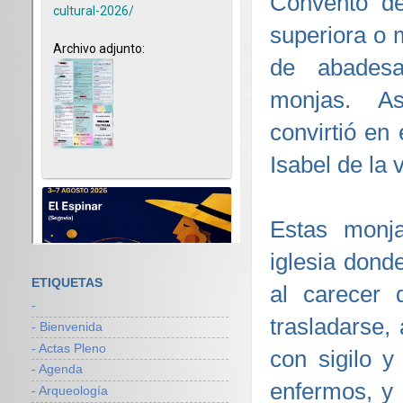
Convento de
superiora o mi
de abades
monjas. A
convirtió en
Isabel de la v
Estas monja
iglesia dond
ETIQUETAS
al carecer 
-
trasladarse,
- Bienvenida
- Actas Pleno
con sigilo y
- Agenda
enfermos, y 
- Arqueología