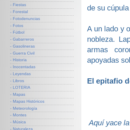
- Fiestas
de su cúpula 
- Forestal
- Fotodenuncias
- Fotos
A un lado y o
- Fútbol
nobleza. La
- Gabarreros
- Gasolineras
armas coro
- Guerra Civil
apoyadas sob
- Historia
- Inocentadas
- Leyendas
El epitafio d
- Libros
- LOTERIA
- Mapas
- Mapas Históricos
- Meteorología
- Montes
Aquí yace la
- Música
- Naturaleza