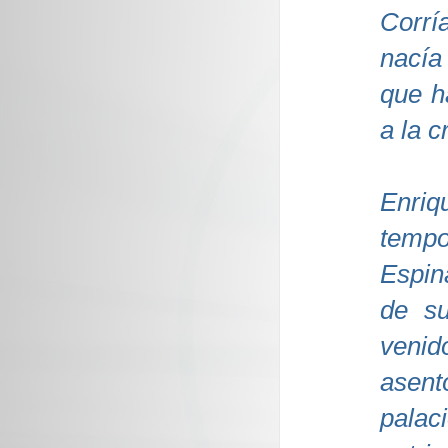
Corrí
nacía
que h
a la c
Enriq
tempo
Espin
de su
venid
asent
palac