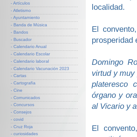
- Artículos
localidad.
- Atletismo
- Ayuntamiento
- Banda de Música
El convento
- Bandos
prosperidad 
- Buscador
- Calendario Anual
- Calendario Escolar
Domingo Ro
- Calendario laboral
- Calendario Vacunación 2023
virtud y muy 
- Cartas
plateresco 
- Cartografía
- Cine
órgano y ora
- Comunicados
al Vicario y a
- Concursos
- Consejos
- covid
El convento
- Cruz Roja
- curiosidades