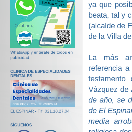
ya que posib
beata, tal y
(alcalde de E
de la Villa d
WhatsApp y entérate de todos en
La más ant
publicidad.
referencia a
CLINICA DE ESPECIALIDADES
DENTALES
testamento
Vázquez de 
de año, se d
de El Espinar
EL ESPINAR - Tlf. 921.18.27.94
media arro
SÍGUENOS
religiosa do