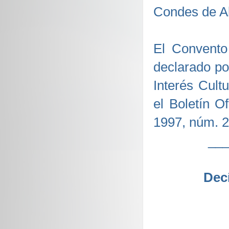
Condes de Al
El Convento
declarado po
Interés Cult
el Boletín O
1997, núm. 2
__
Decí