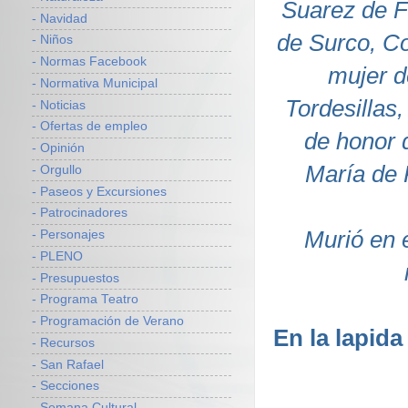
Suarez de F
- Navidad
de Surco, Co
- Niños
- Normas Facebook
mujer d
- Normativa Municipal
Tordesillas
- Noticias
- Ofertas de empleo
de honor 
- Opinión
María de 
- Orgullo
- Paseos y Excursiones
- Patrocinadores
Murió en e
- Personajes
- PLENO
- Presupuestos
- Programa Teatro
- Programación de Verano
En la lapida
- Recursos
- San Rafael
- Secciones
- Semana Cultural