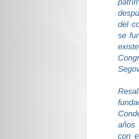
patr
despu
del c
se fu
exis
Congr
Segov
Resal
funda
Condes
años 
con e