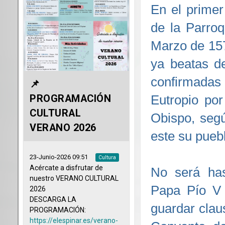
En el primer
de la Parro
Marzo de 15
ya beatas de
confirmadas 
Eutropio po
Obispo, seg
este su puebl
No será has
Papa Pío V 
guardar clau