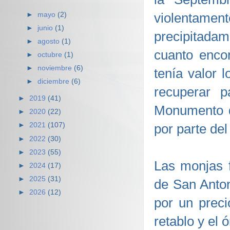
violentame
►
mayo
(2)
►
junio
(1)
precipitadam
►
agosto
(1)
cuanto enco
►
octubre
(1)
►
noviembre
(6)
tenía valor 
►
diciembre
(6)
recuperar p
►
2019
(41)
Monumento d
►
2020
(22)
por parte del
►
2021
(107)
►
2022
(30)
►
2023
(55)
Las monjas f
►
2024
(17)
►
2025
(31)
de San Anton
►
2026
(12)
por un preci
retablo y el 