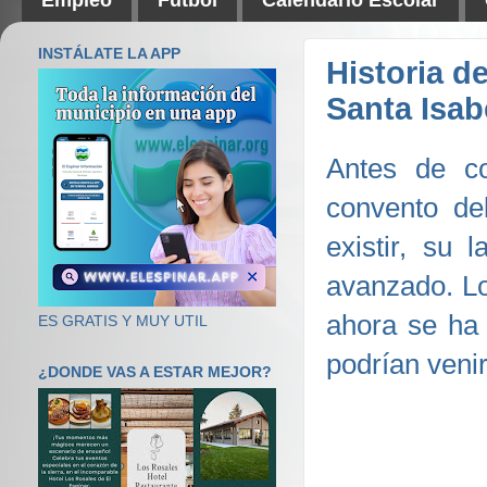
INSTÁLATE LA APP
Historia d
Santa Isab
Antes de co
convento de
existir, su
avanzado. Lo
ahora se ha 
ES GRATIS Y MUY UTIL
podrían veni
¿DONDE VAS A ESTAR MEJOR?