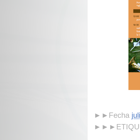
►►Fecha
ju
►►►ETIQU