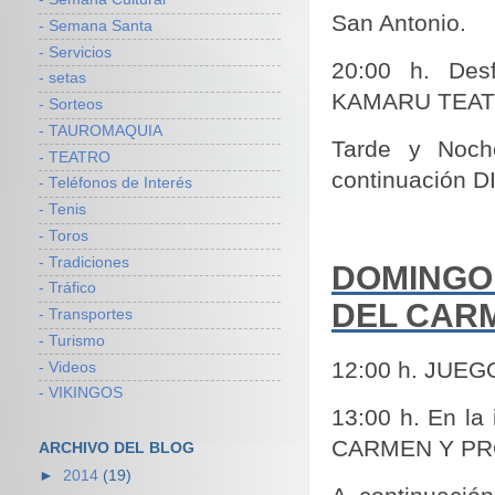
San Antonio.
- Semana Santa
- Servicios
20:00 h. Des
- setas
KAMARU TEATR
- Sorteos
- TAUROMAQUIA
Tarde y Noch
- TEATRO
continuación 
- Teléfonos de Interés
- Tenis
- Toros
- Tradiciones
DOMINGO 
- Tráfico
DEL CAR
- Transportes
- Turismo
12:00 h. JUEG
- Videos
- VIKINGOS
13:00 h. En l
CARMEN Y PROC
ARCHIVO DEL BLOG
►
2014
(19)