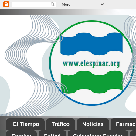
El Tiempo
Tráfico
Noticias
Farmac
Empleo
Fútbol
Calendario Escolar