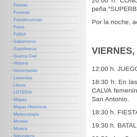
20:00 h. CON
- Fiestas
peña “SUPERB
- Forestal
- Fotodenuncias
Por la noche, a
- Fotos
- Fútbol
- Gabarreros
VIERNES, 
- Gasolineras
- Guerra Civil
- Historia
12:00 h. JUEG
- Inocentadas
- Leyendas
18:30 h. En la
- Libros
CALVA femenino
- LOTERIA
San Antonio.
- Mapas
- Mapas Históricos
18:30 h. FIES
- Meteorología
- Montes
19:30 h. BATAL
- Música
- Naturaleza