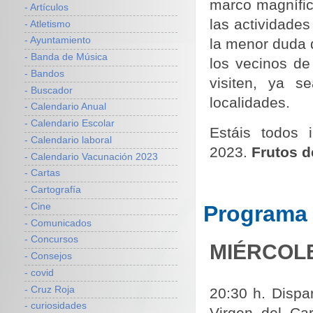
marco magní­fi
- Artículos
las actividade
- Atletismo
- Ayuntamiento
la menor duda 
- Banda de Música
los vecinos de
- Bandos
visiten, ya s
- Buscador
localidades.
- Calendario Anual
- Calendario Escolar
Estáis todos 
- Calendario laboral
2023.
Frutos d
- Calendario Vacunación 2023
- Cartas
- Cartografía
Programa 
- Cine
- Comunicados
- Concursos
MIÉRCOLES
- Consejos
- covid
- Cruz Roja
20:30 h. Dispa
- curiosidades
Vir­gen del C