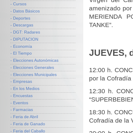
- Cursos
amenizado por 
- Datos Básicos
MERIENDA PO
- Deportes
TANKE”.
- Descargas
- DGT: Radares
- DIPUTACION
- Economía
JUEVES, d
- El Tiempo
- Elecciones Autonómicas
- Elecciones Generales
12:00 h. CONCU
- Elecciones Municipales
por la Cofradía
- Empresas
- En los Medios
12:30 h. CON
- Encuestas
“SU­PERBEBIE
- Eventos
- Farmacias
18:30 h. CONC
- Feria de Abril
Cofradía de la
- Feria de Ganado
- Feria del Caballo