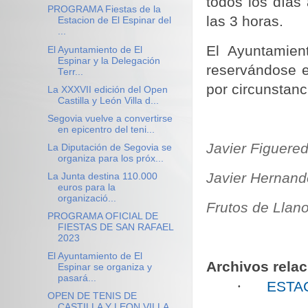
todos los días
PROGRAMA Fiestas de la
las 3 horas.
Estacion de El Espinar del
...
El Ayuntamien
El Ayuntamiento de El
Espinar y la Delegación
reservándose e
Terr...
por circunstanc
La XXXVII edición del Open
Castilla y León Villa d...
Segovia vuelve a convertirse
en epicentro del teni...
Javier Figuered
La Diputación de Segovia se
organiza para los próx...
Javier Hernand
La Junta destina 110.000
euros para la
organizació...
Frutos de Llano
PROGRAMA OFICIAL DE
FIESTAS DE SAN RAFAEL
2023
El Ayuntamiento de El
Archivos rela
Espinar se organiza y
pasará...
·
ESTA
OPEN DE TENIS DE
CASTILLA Y LEON VILLA