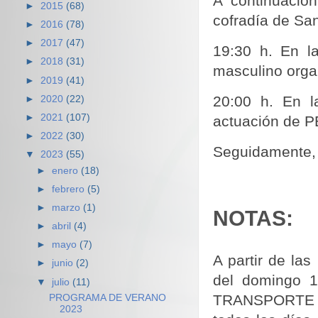
A continuació
►
2015
(68)
cofradía de San
►
2016
(78)
►
2017
(47)
19:30 h. En l
►
2018
(31)
masculi­no orga
►
2019
(41)
20:00 h. En 
►
2020
(22)
►
2021
(107)
actuación de
►
2022
(30)
Seguidamente, 
▼
2023
(55)
►
enero
(18)
►
febrero
(5)
►
marzo
(1)
NOTAS:
►
abril
(4)
►
mayo
(7)
A partir de la
►
junio
(2)
del domingo 1
▼
julio
(11)
TRANS­PORTE 
PROGRAMA DE VERANO
2023