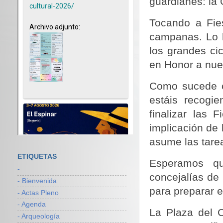
guardianes: la
Tocando a Fies
campanas. Lo h
los grandes ci
en Honor a nue
Como sucede c
estáis re­cog
finalizar las 
implicación de 
asume las tare
ETIQUETAS
Esperamos qu
-
concejalías de 
- Bienvenida
para preparar e
- Actas Pleno
- Agenda
La Plaza del C
- Arqueología