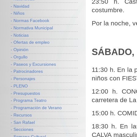
23:50 h. Cas
- Navidad
costumbre.
- Niños
- Normas Facebook
Por la noche, 
- Normativa Municipal
- Noticias
- Ofertas de empleo
SÁBADO, 
- Opinión
- Orgullo
- Paseos y Excursiones
11:30 h. En la
- Patrocinadores
niños con FIE
- Personajes
- PLENO
12:00 h. CO
- Presupuestos
carrete­ra de L
- Programa Teatro
- Programación de Verano
15:00 h. COMI
- Recursos
- San Rafael
18:30 h. En la
- Secciones
CALVA masculin
- Semana Cultural