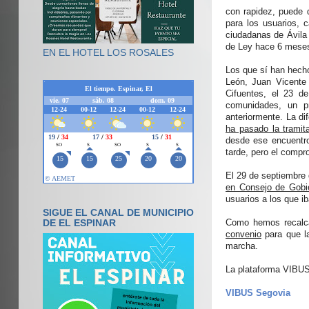
con rapidez, puede 
para los usuarios, 
ciudadanas de Ávila
de Ley hace 6 meses 
EN EL HOTEL LOS ROSALES
Los que sí han hecho
León, Juan Vicente 
Cifuentes, el 23 d
comunidades, un pr
anteriormente. La di
ha pasado la tramit
desde ese encuentro
tarde, pero el compr
El 29 de septiembre 
en Consejo de Gobi
usuarios a los que i
SIGUE EL CANAL DE MUNICIPIO
Como hemos recalcad
DE EL ESPINAR
convenio
para que la
marcha.
La plataforma VIBUS 
VIBUS Segovia