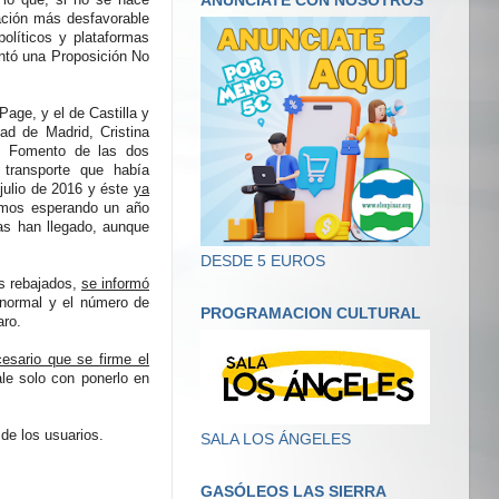
ANUNCIATE CON NOSOTROS
uación más desfavorable
políticos y plataformas
ntó una Proposición No
age, y el de Castilla y
ad de Madrid, Cristina
de Fomento de las dos
 transporte que había
 julio de 2016 y éste
ya
imos esperando un año
as han llegado, aunque
DESDE 5 EUROS
os rebajados,
se informó
 normal y el número de
PROGRAMACION CULTURAL
aro.
esario que se firme el
le solo con ponerlo en
de los usuarios.
SALA LOS ÁNGELES
GASÓLEOS LAS SIERRA