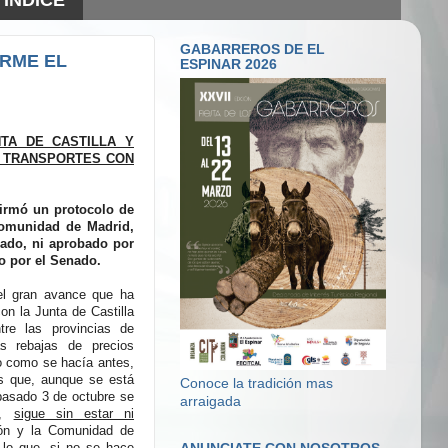
GABARREROS DE EL
IRME EL
ESPINAR 2026
NTA DE CASTILLA Y
E TRANSPORTES CON
firmó un protocolo de
Comunidad de Madrid,
mado, ni aprobado por
o por el Senado.
el gran avance que ha
n la Junta de Castilla
tre las provincias de
s rebajas de precios
ro como se hacía antes,
s que, aunque se está
Conoce la tradición mas
 pasado 3 de octubre se
arraigada
s,
sigue sin estar ni
eón y la Comunidad de
r lo que, si no se hace