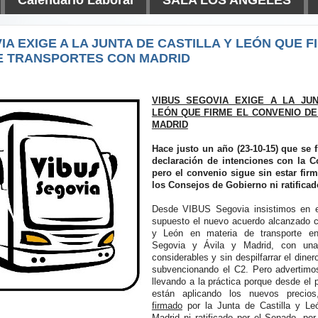
IA EXIGE A LA JUNTA DE CASTILLA Y LEÓN QUE F
E TRANSPORTES CON MADRID
VIBUS SEGOVIA EXIGE A LA JU
LEÓN QUE FIRME EL CONVENIO D
MADRID
Hace justo un año (23-10-15) que se 
declaración de intenciones con la 
pero el convenio sigue sin estar fir
los Consejos de Gobierno ni ratificad
Desde VIBUS Segovia insistimos en 
supuesto el nuevo acuerdo alcanzado co
y León en materia de transporte en
Segovia y Ávila y Madrid, con una
considerables y sin despilfarrar el dine
subvencionando el C2. Pero advertimo
llevando a la práctica porque desde el
están aplicando los nuevos precio
firmado
por la Junta de Castilla y L
Madrid ni ratificado por el Senado, po