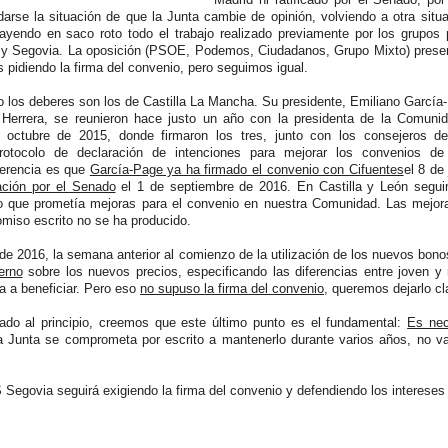
darse la situación de que la Junta cambie de opinión, volviendo a otra sit
cayendo en saco roto todo el trabajo realizado previamente por los grupos 
 y Segovia. La oposición (PSOE, Podemos, Ciudadanos, Grupo Mixto) prese
pidiendo la firma del convenio, pero seguimos igual.
 los deberes son los de Castilla La Mancha. Su presidente, Emiliano García-P
Herrera, se reunieron hace justo un año con la presidenta de la Comunid
e octubre de 2015, donde firmaron los tres, junto con los consejeros 
otocolo de declaración de intenciones para mejorar los convenios de
ferencia es que
García-Page ya ha firmado el convenio con Cifuentes
el 8 de
ación por el Senado
el 1 de septiembre de 2016. En Castilla y León segu
 que prometía mejoras para el convenio en nuestra Comunidad. Las mejor
omiso escrito no se ha producido.
de 2016, la semana anterior al comienzo de la utilización de los nuevos bon
erno
sobre los nuevos precios, especificando las diferencias entre joven y
ba a beneficiar. Pero eso
no supuso la firma del convenio
, queremos dejarlo cl
o al principio, creemos que este último punto es el fundamental:
Es nec
 Junta se comprometa por escrito a mantenerlo durante varios años, no va
Segovia seguirá exigiendo la firma del convenio y defendiendo los intereses 