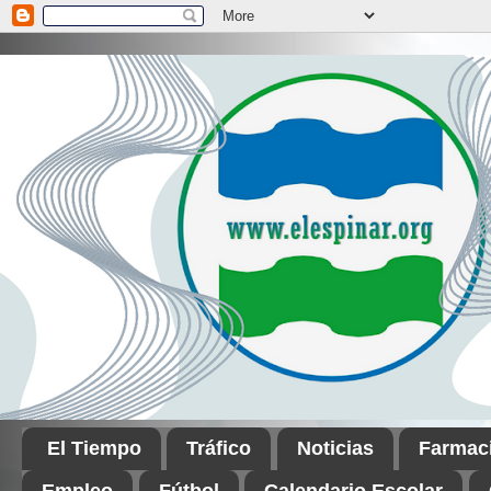
El Tiempo
Tráfico
Noticias
Farmac
Empleo
Fútbol
Calendario Escolar