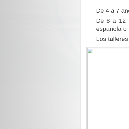
De 4 a 7 añ
De 8 a 12 
española o 
Los tallere