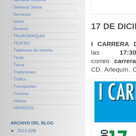
- Semana Santa
- Servicios
- setas
17 DE DIC
- Sorteos
- TAUROMAQUIA
I CARRERA D
- TEATRO
- Teléfonos de Interés
las
17
- Tenis
correo
carrer
- Toros
CD. Arlequín. 
- Tradiciones
- Tráfico
- Transportes
- Turismo
- Videos
- VIKINGOS
ARCHIVO DEL BLOG
►
2014
(19)