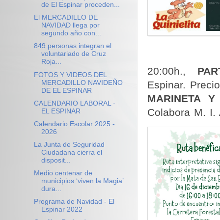
de El Espinar proceden...
El MERCADILLO DE
NAVIDAD llega por
segundo año con...
849 personas integran el
voluntariado de Cruz
Roja...
20:00h.,
PAR
FOTOS Y VIDEOS DEL
MERCADILLO NAVIDEÑO
Espinar. Preci
DE EL ESPINAR
MARINETA Y
CALENDARIO LABORAL -
Colabora M. I.
EL ESPINAR
Calendario Escolar 2025 -
2026
La Junta de Seguridad
Ciudadana cierra el
disposit...
Medio centenar de
municipios ‘viven la Magia’
dura...
Programa de Navidad - El
Espinar 2022