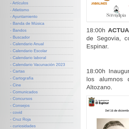
- Artículos
- Atletismo
- Ayuntamiento
- Banda de Música
18:00h
ACTUA
- Bandos
de Segovia, c
- Buscador
- Calendario Anual
Espinar.
- Calendario Escolar
- Calendario laboral
- Calendario Vacunación 2023
18:00h Inaugu
- Cartas
los alumnos 
- Cartografía
- Cine
Altozano.
- Comunicados
- Concursos
- Consejos
- covid
- Cruz Roja
- curiosidades