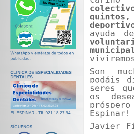
colecti
quintos
deportiv
ayuda d
volu
municipa
WhatsApp y entérate de todos en
viviremo
publicidad.
Son muc
CLINICA DE ESPECIALIDADES
DENTALES
podáis d
seres qu
os dese
prósper
Espinar!
EL ESPINAR - Tlf. 921.18.27.94
Javier F
SÍGUENOS