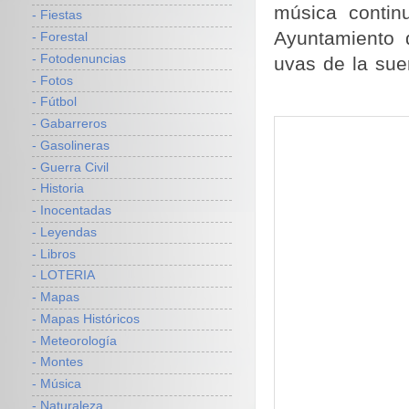
música contin
- Fiestas
Ayuntamiento 
- Forestal
- Fotodenuncias
uvas de la suer
- Fotos
- Fútbol
- Gabarreros
- Gasolineras
- Guerra Civil
- Historia
- Inocentadas
- Leyendas
- Libros
- LOTERIA
- Mapas
- Mapas Históricos
- Meteorología
- Montes
- Música
- Naturaleza