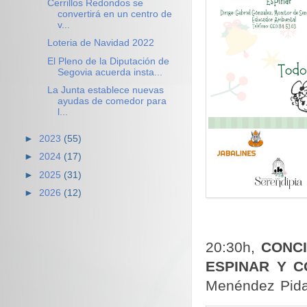
Cerrillos Redondos se
convertirá en un centro de
v...
Loteria de Navidad 2022
El Pleno de la Diputación de
Segovia acuerda insta...
La Junta establece nuevas
ayudas de comedor para
l...
►
2023
(55)
►
2024
(17)
►
2025
(31)
►
2026
(12)
20:30h,
CONCI
ESPINAR Y C
Menéndez Pida