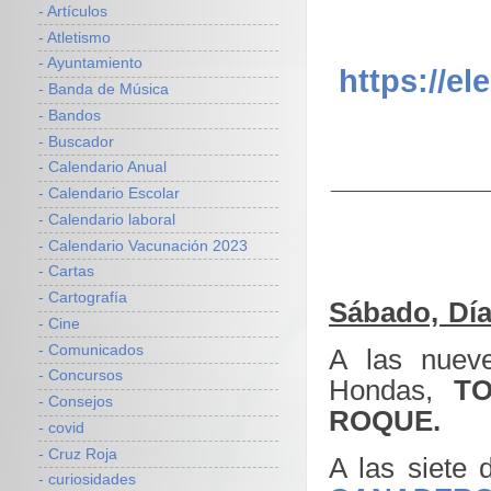
- Artículos
- Atletismo
- Ayuntamiento
https://e
- Banda de Música
- Bandos
- Buscador
- Calendario Anual
__________
- Calendario Escolar
- Calendario laboral
- Calendario Vacunación 2023
- Cartas
- Cartografía
Sábado, Día
- Cine
- Comunicados
A las nuev
- Concursos
Hondas,
T
- Consejos
ROQUE.
- covid
- Cruz Roja
A las siete 
- curiosidades