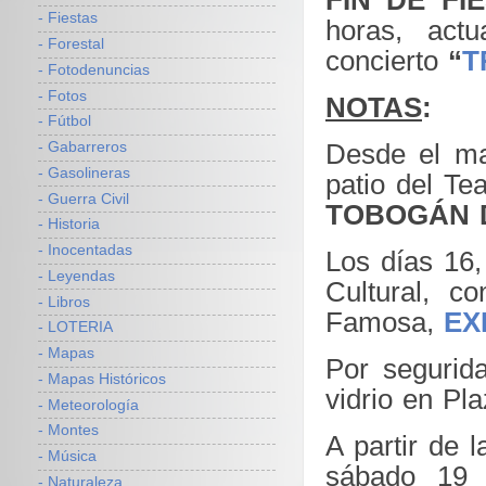
- Fiestas
horas, act
- Forestal
concierto
“
T
- Fotodenuncias
- Fotos
NOTAS
:
- Fútbol
Desde el ma
- Gabarreros
- Gasolineras
patio del Te
- Guerra Civil
TOBOGÁN 
- Historia
- Inocentadas
Los días 16,
- Leyendas
Cultural, 
- Libros
Famosa,
EX
- LOTERIA
- Mapas
Por segurid
- Mapas Históricos
vidrio en Pl
- Meteorología
- Montes
A partir de 
- Música
sábado 19
- Naturaleza