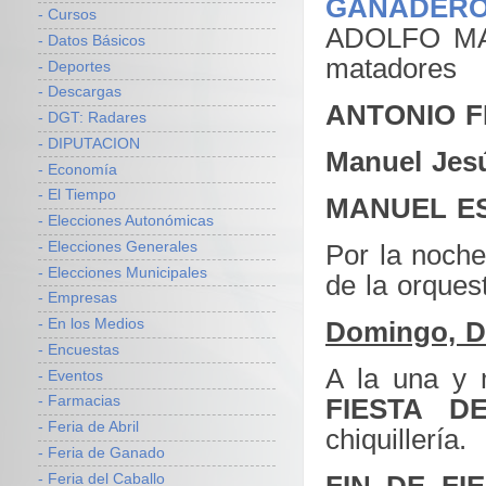
GANADER
- Cursos
ADOLFO MA
- Datos Básicos
matadores
- Deportes
- Descargas
ANTONIO F
- DGT: Radares
- DIPUTACION
Manuel Jes
- Economía
- El Tiempo
MANUEL E
- Elecciones Autonómicas
Por la noche
- Elecciones Generales
- Elecciones Municipales
de la orque
- Empresas
Domingo, D
- En los Medios
- Encuestas
A la una y 
- Eventos
FIESTA D
- Farmacias
- Feria de Abril
chiquillería.
- Feria de Ganado
FIN DE FI
- Feria del Caballo