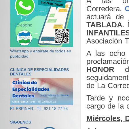
A las o
Corredera,
actuará de 
TABLADA
.
INFANTILE
Asociación T
WhatsApp y entérate de todos en
A las ocho 
publicidad.
proclamaci
HONOR
de
CLINICA DE ESPECIALIDADES
DENTALES
seguidamen
de La Corred
Tarde y noc
cargo de la
EL ESPINAR - Tlf. 921.18.27.94
Miércoles, 
SÍGUENOS