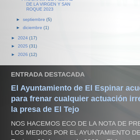
DE LA VIRGEN Y SAN
ROQUE 2023
►
septiembre
(5)
►
diciembre
(1)
►
2024
(17)
►
2025
(31)
►
2026
(12)
ENTRADA DESTACADA
El Ayuntamiento de El Espinar acud
para frenar cualquier actuación irr
la presa de El Tejo
NOS HACEMOS ECO DE LA NOTA DE PR
LOS MEDIOS POR EL AYUNTAMIENTO DE