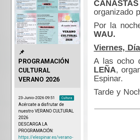
CANASTA
organizado p
Por la noch
WAU.
Viernes, Día
A las ocho d
LEÑA
, orga
Espinar.
Tarde y Noch
__________