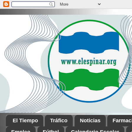
El Tiempo
Tráfico
Noticias
Farmac
Empleo
Fútbol
Calendario Escolar