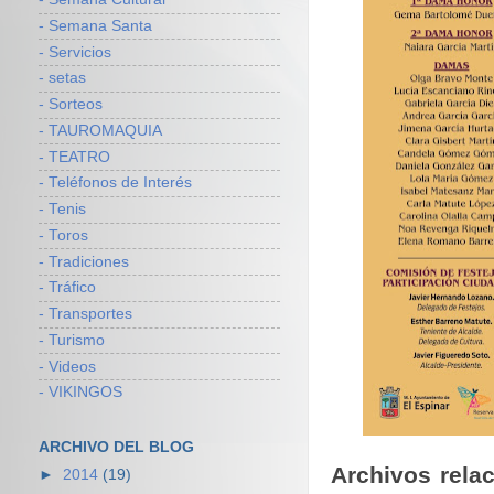
- Semana Santa
- Servicios
- setas
- Sorteos
- TAUROMAQUIA
- TEATRO
- Teléfonos de Interés
- Tenis
- Toros
- Tradiciones
- Tráfico
- Transportes
- Turismo
- Videos
- VIKINGOS
ARCHIVO DEL BLOG
Archivos rela
►
2014
(19)