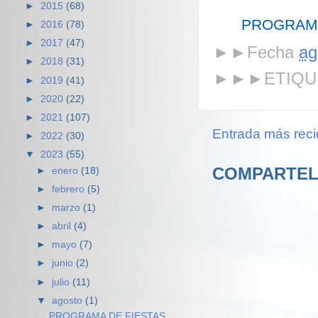
►
2015
(68)
PROGRAMA
►
2016
(78)
►
2017
(47)
►►Fecha
ag
►
2018
(31)
►►►ETIQU
►
2019
(41)
►
2020
(22)
►
2021
(107)
Entrada más reci
►
2022
(30)
▼
2023
(55)
COMPARTEL
►
enero
(18)
►
febrero
(5)
►
marzo
(1)
►
abril
(4)
►
mayo
(7)
►
junio
(2)
►
julio
(11)
▼
agosto
(1)
PROGRAMA DE FIESTAS