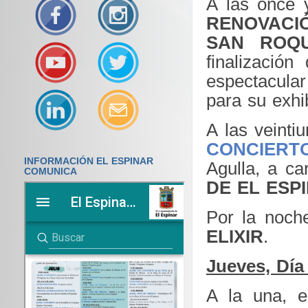
A las once
RENOVACI
SAN ROQ
finalizació
espectacula
para su exhi
A las veinti
CONCIERT
INFORMACIÓN EL ESPINAR
Agulla, a ca
COMUNICA
DE EL ESP
Por la noch
ELIXIR
.
Jueves, Día
A la una, 