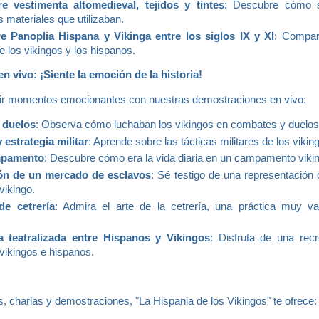
e vestimenta altomedieval, tejidos y tintes
: Descubre cómo s
s materiales que utilizaban.
e Panoplia Hispana y Vikinga entre los siglos IX y XI
: Compar
 los vikingos y los hispanos.
 vivo: ¡Siente la emoción de la historia!
vir momentos emocionantes con nuestras demostraciones en vivo:
 duelos
: Observa cómo luchaban los vikingos en combates y duelos
estrategia militar
: Aprende sobre las tácticas militares de los vikin
mpamento
: Descubre cómo era la vida diaria en un campamento viki
ión de un mercado de esclavos
: Sé testigo de una representación
vikingo.
de cetrería
: Admira el arte de la cetrería, una práctica muy va
a teatralizada entre Hispanos y Vikingos
: Disfruta de una rec
 vikingos e hispanos.
, charlas y demostraciones, "La Hispania de los Vikingos" te ofrece: