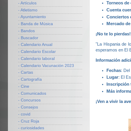
Torneos de
- Artículos
Cuenta cuen
- Atletismo
Conciertos 
- Ayuntamiento
Mercado de 
- Banda de Música
- Bandos
¡No te lo pierdas!
- Buscador
"La Hispania de lo
- Calendario Anual
esperamos en El Es
- Calendario Escolar
- Calendario laboral
Información adici
- Calendario Vacunación 2023
Fechas
: Del
- Cartas
Lugar
: El E
- Cartografía
Inscripción 
- Cine
Más inform
- Comunicados
- Concursos
¡Ven a vivir la av
- Consejos
- covid
- Cruz Roja
- curiosidades