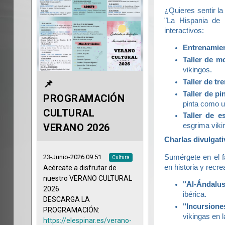
¿Quieres sentir la
"La Hispania de l
interactivos:
Entrenamien
Taller de m
vikingos.
Taller de t
Taller de p
pinta como u
Taller de es
esgrima viki
Charlas divulgati
Sumérgete en el f
en historia y recre
"Al-Ándalus
ibérica.
"Incursione
vikingas en l