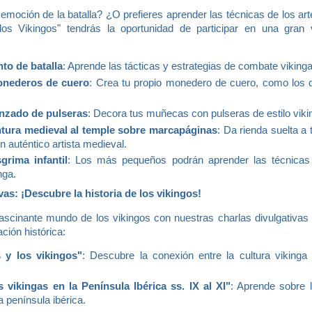
 emoción de la batalla? ¿O prefieres aprender las técnicas de los a
os Vikingos" tendrás la oportunidad de participar en una gran v
to de batalla
: Aprende las tácticas y estrategias de combate viking
onederos de cuero
: Crea tu propio monedero de cuero, como los 
renzado de pulseras
: Decora tus muñecas con pulseras de estilo viki
intura medieval al temple sobre marcapáginas
: Da rienda suelta a 
n auténtico artista medieval.
grima infantil
: Los más pequeños podrán aprender las técnicas
nga.
vas: ¡Descubre la historia de los vikingos!
ascinante mundo de los vikingos con nuestras charlas divulgativas
ación histórica:
 y los vikingos"
: Descubre la conexión entre la cultura vikinga
s vikingas en la Península Ibérica ss. IX al XI"
: Aprende sobre 
a península ibérica.