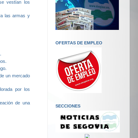
e vestían los
a las armas y
OFERTAS DE EMPLEO
.
gos.
ngo.
 de un mercado
lorada por los
reación de una
SECCIONES