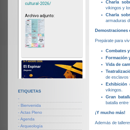
Charla sobr
vikingos y lo
Charla sobr
armaduras de
Demostraciones en
Prepárate para vi
Combates y
Formación y 
Vida de ca
Teatralizac
de esclavos 
Exhibición 
vikingos.
ETIQUETAS
Gran batall
-
batalla entre
- Bienvenida
- Actas Pleno
¡Y mucho más!
- Agenda
Además de talleres
- Arqueología