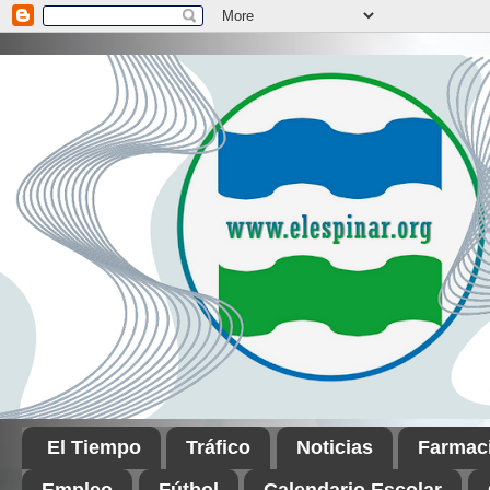
El Tiempo
Tráfico
Noticias
Farmac
Empleo
Fútbol
Calendario Escolar