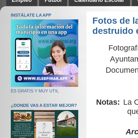
INSTÁLATE LA APP
Fotos de l
destruido 
Fotograf
Ayuntami
Documento
ES GRATIS Y MUY UTIL
Notas:
La C
¿DONDE VAS A ESTAR MEJOR?
que
Arc