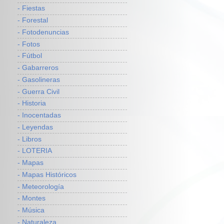
- Fiestas
- Forestal
- Fotodenuncias
- Fotos
- Fútbol
- Gabarreros
- Gasolineras
- Guerra Civil
- Historia
- Inocentadas
- Leyendas
- Libros
- LOTERIA
- Mapas
- Mapas Históricos
- Meteorología
- Montes
- Música
- Naturaleza