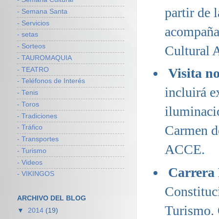
partir de 
- Semana Santa
- Servicios
acompañad
- setas
- Sorteos
Cultural A
- TAUROMAQUIA
Visita n
- TEATRO
- Teléfonos de Interés
incluirá e
- Tenis
- Toros
iluminaci
- Tradiciones
Carmen de
- Tráfico
- Transportes
ACCE.
- Turismo
- Videos
Carrera
- VIKINGOS
Constituc
ARCHIVO DEL BLOG
Turismo. 
▼
2014
(19)