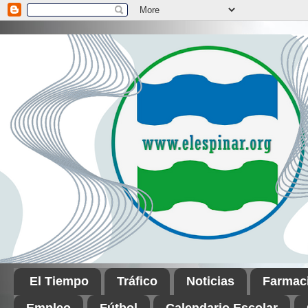
El Tiempo
Tráfico
Noticias
Farmac
Empleo
Fútbol
Calendario Escolar