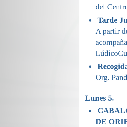
del Centr
Tarde Ju
A partir 
acompañad
LúdicoCul
Recogida
Org. Pand
Lunes 5.
CABALG
DE ORI