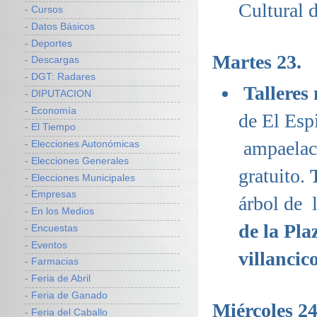
Cultural d
- Cursos
- Datos Básicos
- Deportes
Martes 23.
- Descargas
- DGT: Radares
Talleres
- DIPUTACION
- Economía
de El Esp
- El Tiempo
ampaelac
- Elecciones Autonómicas
- Elecciones Generales
gratuito.
- Elecciones Municipales
- Empresas
árbol de l
- En los Medios
de la Pla
- Encuestas
- Eventos
villancic
- Farmacias
- Feria de Abril
- Feria de Ganado
Miércoles 24
- Feria del Caballo