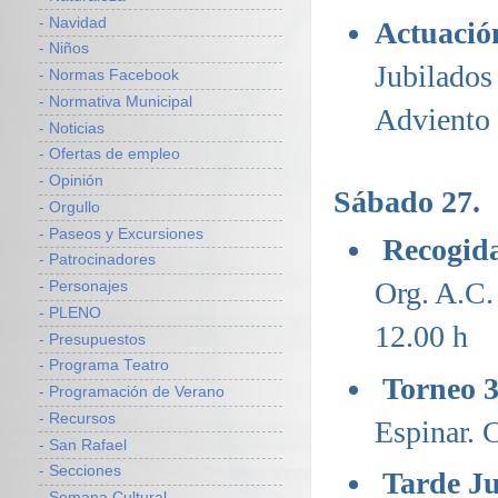
- Navidad
Actuación
- Niños
Jubilados
- Normas Facebook
- Normativa Municipal
Adviento 
- Noticias
- Ofertas de empleo
- Opinión
Sábado 27.
- Orgullo
- Paseos y Excursiones
Recogid
- Patrocinadores
Org. A.C.
- Personajes
- PLENO
12.00 h
- Presupuestos
- Programa Teatro
Torneo 3
- Programación de Verano
- Recursos
Espinar. C
- San Rafael
- Secciones
Tarde Ju
- Semana Cultural