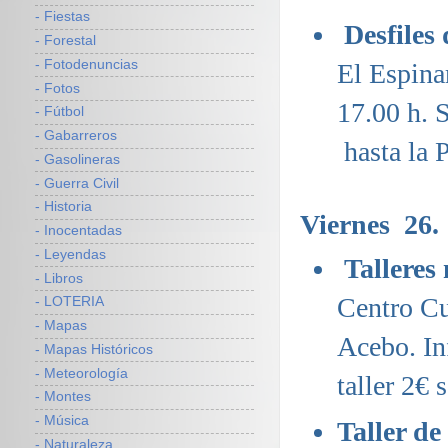
- Fiestas
Desfiles
- Forestal
- Fotodenuncias
El Espina
- Fotos
17.00 h. 
- Fútbol
- Gabarreros
hasta la 
- Gasolineras
- Guerra Civil
- Historia
Viernes 26.
- Inocentadas
- Leyendas
Talleres
- Libros
Centro Cu
- LOTERIA
- Mapas
Acebo. In
- Mapas Históricos
- Meteorología
taller 2€ 
- Montes
- Música
Taller de
- Naturaleza