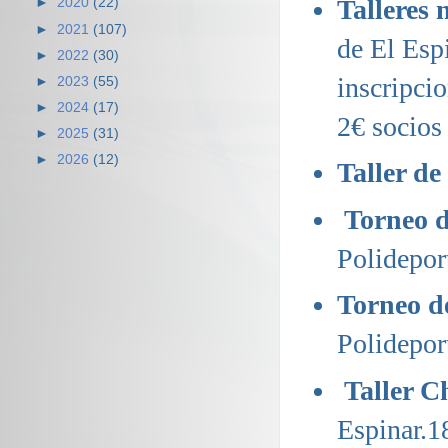
Talleres 
►
2020
(22)
►
2021
(107)
de El Esp
►
2022
(30)
inscripci
►
2023
(55)
►
2024
(17)
2€ socios 
►
2025
(31)
►
2026
(12)
Taller de
Torneo 
Polidepor
Torneo d
Polideport
Taller C
Espinar.1