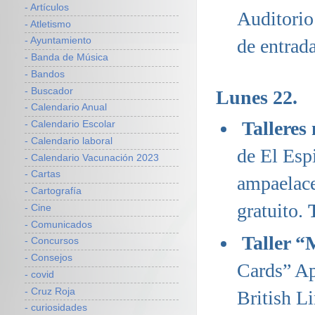
- Artículos
Auditorio
- Atletismo
de entrada
- Ayuntamiento
- Banda de Música
- Bandos
- Buscador
Lunes 22.
- Calendario Anual
Talleres
- Calendario Escolar
- Calendario laboral
de El Esp
- Calendario Vacunación 2023
- Cartas
ampaelace
- Cartografía
gratuito.
- Cine
- Comunicados
Taller 
- Concursos
- Consejos
Cards” Ap
- covid
- Cruz Roja
British L
- curiosidades