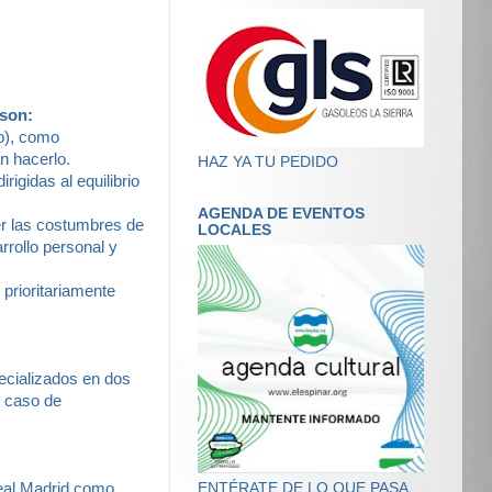
 son:
to), como
n hacerlo.
HAZ YA TU PEDIDO
igidas al equilibrio
AGENDA DE EVENTOS
er las costumbres de
LOCALES
arrollo personal y
 prioritariamente
pecializados en dos
n caso de
Real Madrid como
ENTÉRATE DE LO QUE PASA