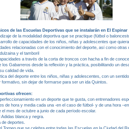
icos de las Escuelas Deportivas que se instalarán en El Espinar
ndizaje de la modalidad deportiva que se practique (fútbol o balonces
sarrollo de capacidades de los niños, niñas y adolescentes que quiera
ades relacionadas con el conocimiento del deporte, así como otras dir
dulzaina y el tamboril
apacidades a través de la corta de troncos con hacha a fin de conoc
e los Gabarreros desde la reflexión y la práctica, posibilitando un des
su calidad de vida.
tica del deporte entre los niños, niñas y adolescentes, con un sentido
y formativo, sin dejar de formarse para ser un ida Quintos.
ortivas ofrecen:
el perfeccionamiento en un deporte que te gusta, con entrenadores es
s de hora y media cada una -en el caso de fútbol- y de una hora –e
 el mes de octubre a junio de cada período escolar.
al Adidas blanca y negra.
 de deportes.
 el Torneo que se celebra entre todas las Escuelas en la Ciudad del 