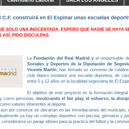
d C.F. construirá en El Espinar unas escuelas deport
FUE SOLO UNA INOCENTADA, ESPERO QUE NADIE SE HAYA S
S ASÍ, PIDO DISCULPAS
.
La
Fundación del Real Madrid y
el responsable d
Sociales y Deportes
de la Diputación de Segovi
Vicente Martín
, han firmado un convenio de colabora
club blanco instalará una escuela deportiva, de cara
entre 5 y 12 años en la localidad segoviana de El Espi
El objetivo de este proyecto es la formación integra
 y como personas,
inculcrando el fair play, el esfuerzo, la discip
como valores inherentes al deporte.
 aún por construir se ubicarían en las inmediaciones del municipio, 
tualmente ya hay un complejo deportivo con piscina, gimnasio y pist
 considerarse un paraje idóneo para la practica del fútbol y la conviv