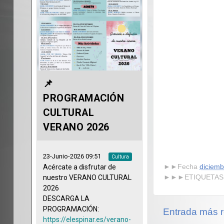
►►Fecha
diciemb
►►►ETIQUETAS
Entrada más r