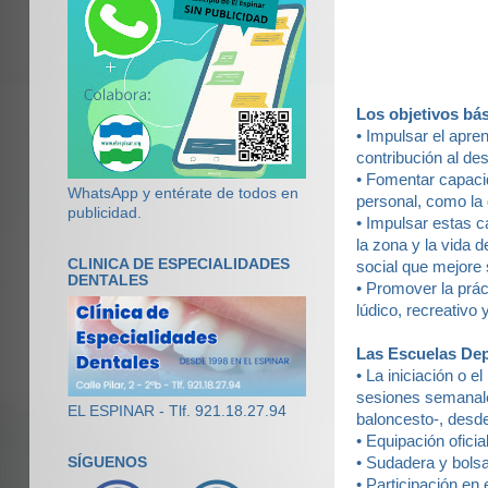
Los objetivos bás
• Impulsar el apre
contribución al de
• Fomentar capacid
WhatsApp y entérate de todos en
personal, como la 
publicidad.
• Impulsar estas c
la zona y la vida d
CLINICA DE ESPECIALIDADES
social que mejore 
DENTALES
• Promover la prác
lúdico, recreativo 
Las Escuelas Dep
• La iniciación o 
sesiones semanale
EL ESPINAR - Tlf. 921.18.27.94
baloncesto-, desde
• Equipación ofici
SÍGUENOS
• Sudadera y bolsa
• Participación en