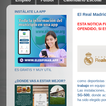
INSTÁLATE LA APP
El Real Madri
ESTA NOTICIA 
OFENDIDO, SI E
ES GRATIS Y MUY UTIL
como deportistas
¿DONDE VAS A ESTAR MEJOR?
trabajo
en equipo 
Las instalaciones,
SG-500
, donde ac
ha sido elegido por