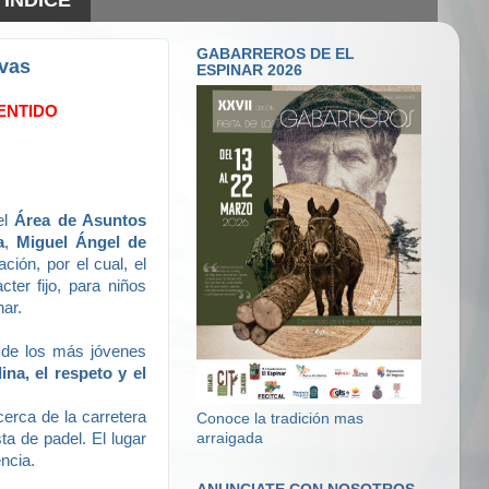
GABARREROS DE EL
ivas
ESPINAR 2026
ENTIDO
el
Área de Asuntos
a
,
Miguel Ángel de
ción, por el cual, el
cter fijo, para niños
nar.
l de los más jóvenes
lina, el respeto y el
cerca de la carretera
Conoce la tradición mas
a de padel. El lugar
arraigada
encia.