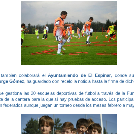
 tambien colaborará el
Ayuntamiendo de El Espinar
, donde su
Jorge Gómez
, ha guardado con recelo la noticia hasta la firma de dic
e gestiona las 20 escuelas deportivas de fútbol a través de la Fu
e de la cantera para la que sí hay pruebas de acceso. Los participa
án federados aunque juegan un torneo desde los meses febrero a ma