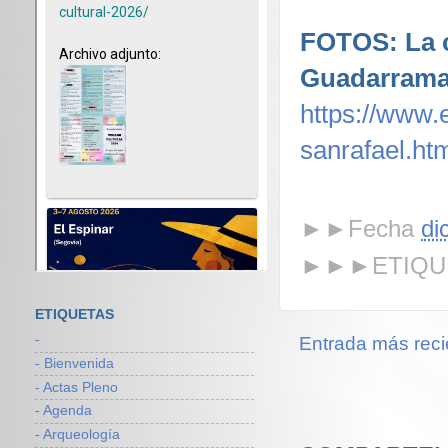
FOTOS: La c
Guadarrama
https://www.
sanrafael.ht
►►Fecha
di
►►►ETIQU
ETIQUETAS
-
Entrada más reci
- Bienvenida
- Actas Pleno
- Agenda
- Arqueología