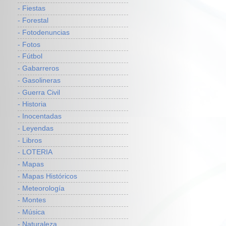
- Fiestas
- Forestal
- Fotodenuncias
- Fotos
- Fútbol
- Gabarreros
- Gasolineras
- Guerra Civil
- Historia
- Inocentadas
- Leyendas
- Libros
- LOTERIA
- Mapas
- Mapas Históricos
- Meteorología
- Montes
- Música
- Naturaleza