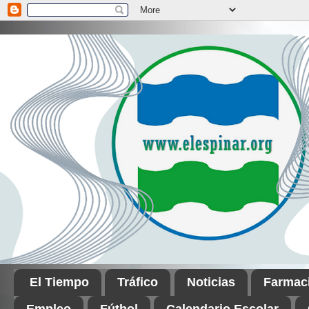
El Tiempo
Tráfico
Noticias
Farmac
Empleo
Fútbol
Calendario Escolar