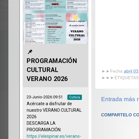
►►Fecha
abril 0
►►►ETIQUETAS
Entrada más r
COMPARTELO CO