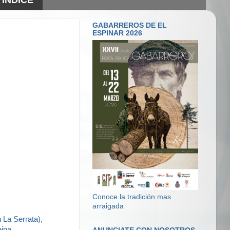
GABARREROS DE EL
ESPINAR 2026
Conoce la tradición mas
arraigada
n La Serrata),
eina