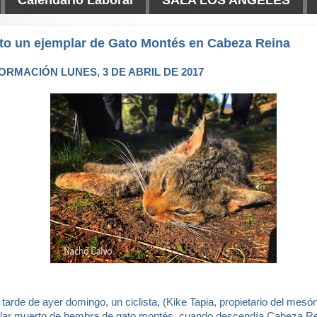
to un ejemplar de Gato Montés en Cabeza Reina
ORMACIÓN LUNES, 3 DE ABRIL DE 2017
 tarde de ayer domingo, un ciclista, (Kike Tapia, propietario del mesó
plar muerto de hembra de gato montés, cuando descendía Cabeza R