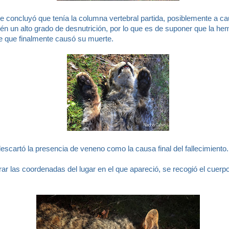
e concluyó que tenía la columna vertebral partida, posiblemente a ca
n un alto grado de desnutrición, por lo que es de suponer que la he
pe que finalmente causó su muerte.
 descartó la presencia de veneno como la causa final del fallecimiento.
ar las coordenadas del lugar en el que apareció, se recogió el cuerpo