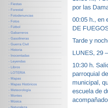
- Fiestas
por las Dam
- Forestal
- Fotodenuncias
00:05 h., en
- Fotos
DE FUEGOS 
- Fútbol
- Gabarreros
- Gasolineras
Tarde y noch
- Guerra Civil
- Historia
LUNES, 29 —
- Inocentadas
- Leyendas
10:30 h. Sali
- Libros
parroquial d
- LOTERIA
- Mapas
municipal, q
- Mapas Históricos
escuela de d
- Meteorología
- Montes
acompañados
- Música
- Naturaleza