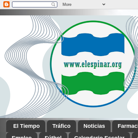
El Tiempo
Tráfico
Noticias
Farmac
Empleo
Fútbol
Calendario Escolar