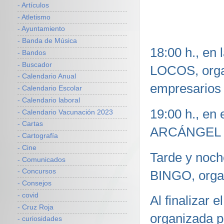
- Artículos
- Atletismo
- Ayuntamiento
- Banda de Música
18:00 h., e
- Bandos
- Buscador
LOCOS, organ
- Calendario Anual
empresarios 
- Calendario Escolar
- Calendario laboral
19:00 h., e
- Calendario Vacunación 2023
- Cartas
ARCÁNGEL 20
- Cartografía
- Cine
Tarde y noch
- Comunicados
- Concursos
BINGO, orga
- Consejos
- covid
Al finaliza
- Cruz Roja
organizada p
- curiosidades