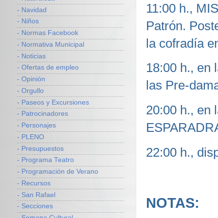
11:00 h., M
- Navidad
- Niños
Patrón. Post
- Normas Facebook
la cofradía e
- Normativa Municipal
- Noticias
18:00 h., en
- Ofertas de empleo
- Opinión
las Pre-dam
- Orgullo
- Paseos y Excursiones
20:00 h., en
- Patrocinadores
ESPARADRAPO
- Personajes
- PLENO
- Presupuestos
22:00 h., di
- Programa Teatro
- Programación de Verano
- Recursos
- San Rafael
NOTAS:
- Secciones
- Semana Cultural