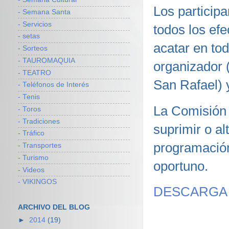
Los particip
- Semana Santa
- Servicios
todos los efe
- setas
acatar en tod
- Sorteos
- TAUROMAQUIA
organizador 
- TEATRO
San Rafael) 
- Teléfonos de Interés
- Tenis
La Comisión 
- Toros
- Tradiciones
suprimir o al
- Tráfico
programación
- Transportes
- Turismo
oportuno.
- Videos
- VIKINGOS
DESCARGA
ARCHIVO DEL BLOG
►
2014
(19)