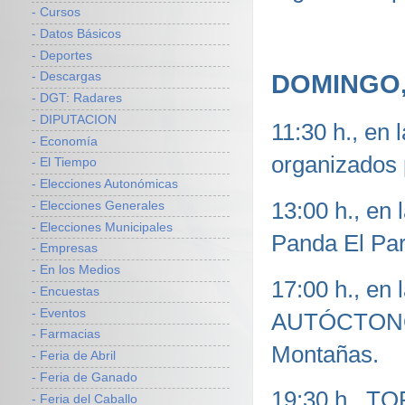
- Cursos
- Datos Básicos
- Deportes
DOMINGO,
- Descargas
- DGT: Radares
- DIPUTACION
11:30 h., en
- Economía
organizados
- El Tiempo
- Elecciones Autonómicas
13:00 h., en 
- Elecciones Generales
- Elecciones Municipales
Panda El Pa
- Empresas
- En los Medios
17:00 h., en
- Encuestas
- Eventos
AUTÓCTONOS
- Farmacias
Montañas.
- Feria de Abril
- Feria de Ganado
19:30 h., TO
- Feria del Caballo