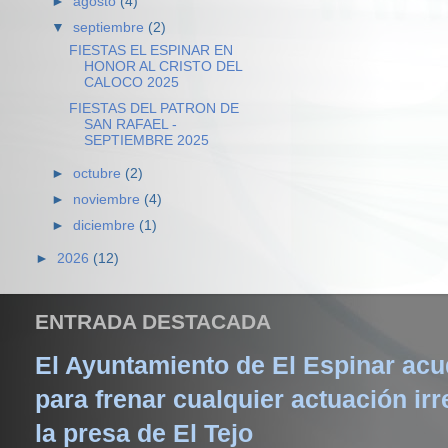
►
agosto
(4)
▼
septiembre
(2)
FIESTAS EL ESPINAR EN
HONOR AL CRISTO DEL
CALOCO 2025
FIESTAS DEL PATRON DE
SAN RAFAEL -
SEPTIEMBRE 2025
►
octubre
(2)
►
noviembre
(4)
►
diciembre
(1)
►
2026
(12)
ENTRADA DESTACADA
El Ayuntamiento de El Espinar acud
para frenar cualquier actuación irr
la presa de El Tejo