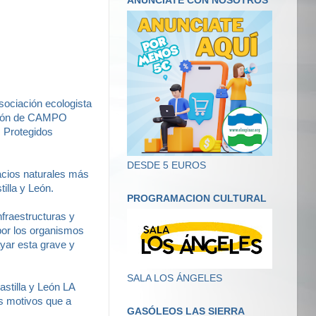
ANUNCIATE CON NOSOTROS
sociación ecologista
ación de CAMPO
 Protegidos
DESDE 5 EUROS
acios naturales más
lla y León.
PROGRAMACION CULTURAL
nfraestructuras y
por los organismos
yar esta grave y
SALA LOS ÁNGELES
astilla y León LA
motivos que a
GASÓLEOS LAS SIERRA