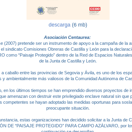
descarga
(6 mb)
Asociación Centaurea:
me (2007) pretende ser un instrumento de apoyo a la campaña de la a
 el sindicato Comisiones Obreras de Castilla y León para la declar
 como “Paisaje Protegido” dentro de la Red de Espacios Naturales
de la Junta de Castilla y León.
a caballo entre las provincias de Segovia y Ávila, es uno de los esp
s y ambientalmente más valiosos de la Comunidad Autónoma de Casti
o, en los últimos tiempos se han emprendido diversos proyectos de i
que amenazan con destruir este privilegiado enclave natural sin que 
os competentes se hayan adoptado las medidas oportunas para sosla
preocupante situación.
unstancia, estas organizaciones han decidido solicitar a la Junta de C
N DE “PAISAJE PROTEGIDO” PARA CAMPO AZÁLVARO, por los 
continuación se desarrollan.