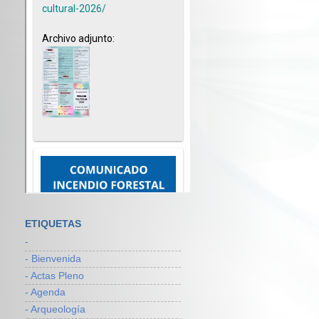
ETIQUETAS
-
- Bienvenida
- Actas Pleno
- Agenda
- Arqueología