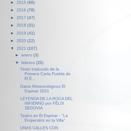
►
2015
(68)
►
2016
(78)
►
2017
(47)
►
2018
(31)
►
2019
(41)
►
2020
(22)
▼
2021
(107)
►
enero
(3)
▼
febrero
(25)
Texto traducido de la
Primera Carta Puebla de
El E...
Datos Meteorológicos El
Espinar 2021
LEYENDA DE LA ROCA DEL
INFIERNO por FÉLIX
SEGOVIA
Teatro en El Espinar - “La
Emperatriz en la Villa”
UNAS CALLES CON