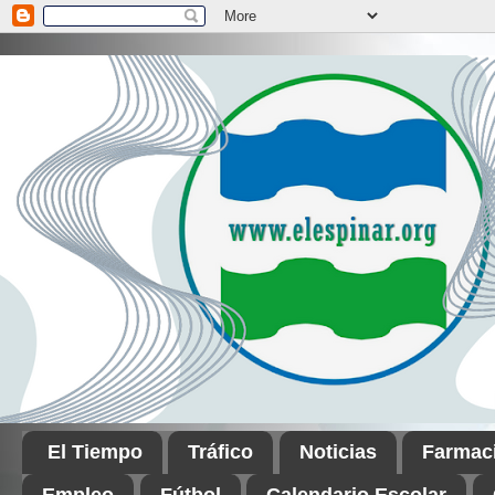
El Tiempo
Tráfico
Noticias
Farmac
Empleo
Fútbol
Calendario Escolar