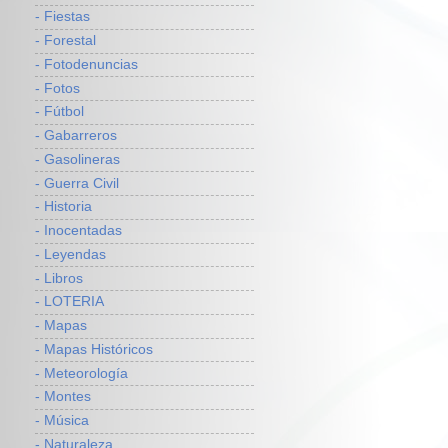
- Fiestas
- Forestal
- Fotodenuncias
- Fotos
- Fútbol
- Gabarreros
- Gasolineras
- Guerra Civil
- Historia
- Inocentadas
- Leyendas
- Libros
- LOTERIA
- Mapas
- Mapas Históricos
- Meteorología
- Montes
- Música
- Naturaleza